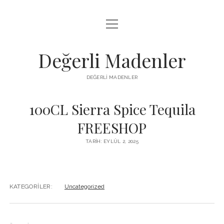
menüyü
FACEBOOK TAKIPÇI YÜKSELTME HILESI
aç
LISTE
Değerli Madenler
SAYFA LISTESI
DEĞERLI MADENLER
YOUTUBE DISLIKE KASMA PARASIZ
100CL Sierra Spice Tequila
FREESHOP
TARIH: EYLÜL 2, 2025
KATEGORILER:
Uncategorized