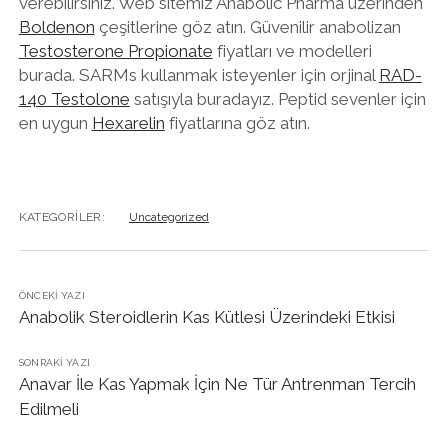
verebilirsiniz. Web sitemiz Anabolic Pharma üzerinden
Boldenon
çeşitlerine göz atın. Güvenilir anabolizan
Testosterone Propionate
fiyatları ve modelleri
burada. SARMs kullanmak isteyenler için orjinal
RAD-
140 Testolone
satışıyla buradayız. Peptid sevenler için
en uygun
Hexarelin
fiyatlarına göz atın.
KATEGORILER:
Uncategorized
ÖNCEKI YAZI
Anabolik Steroidlerin Kas Kütlesi Üzerindeki Etkisi
SONRAKI YAZI
Anavar İle Kas Yapmak İçin Ne Tür Antrenman Tercih
Edilmeli