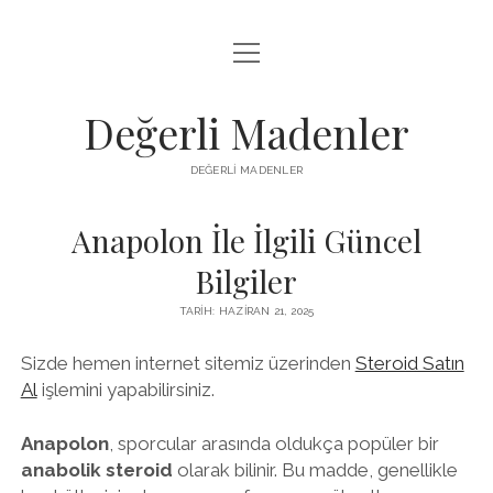
menüyü
FACEBOOK TAKIPÇI YÜKSELTME HILESI
aç
LISTE
Değerli Madenler
SAYFA LISTESI
DEĞERLI MADENLER
YOUTUBE DISLIKE KASMA PARASIZ
Anapolon İle İlgili Güncel
Bilgiler
TARIH: HAZIRAN 21, 2025
Sizde hemen internet sitemiz üzerinden
Steroid Satın
Al
işlemini yapabilirsiniz.
Anapolon
, sporcular arasında oldukça popüler bir
anabolik steroid
olarak bilinir. Bu madde, genellikle