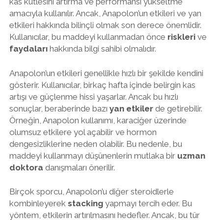
kas kütlesini artırma ve performansı yükseltme
amacıyla kullanılır. Ancak, Anapolon’un etkileri ve yan
etkileri hakkında bilinçli olmak son derece önemlidir.
Kullanıcılar, bu maddeyi kullanmadan önce
riskleri
ve
faydaları
hakkında bilgi sahibi olmalıdır.
Anapolon’un etkileri genellikle hızlı bir şekilde kendini
gösterir. Kullanıcılar, birkaç hafta içinde belirgin kas
artışı ve güçlenme hissi yaşarlar. Ancak bu hızlı
sonuçlar, beraberinde bazı
yan etkiler
de getirebilir.
Örneğin, Anapolon kullanımı, karaciğer üzerinde
olumsuz etkilere yol açabilir ve hormon
dengesizliklerine neden olabilir. Bu nedenle, bu
maddeyi kullanmayı düşünenlerin mutlaka bir
uzman
doktora
danışmaları önerilir.
Birçok sporcu, Anapolon’u diğer steroidlerle
kombinleyerek
stacking
yapmayı tercih eder. Bu
yöntem, etkilerin artırılmasını hedefler. Ancak, bu tür