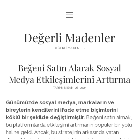
menüyü
FACEBOOK TAKIPÇI YÜKSELTME HILESI
aç
LISTE
Değerli Madenler
SAYFA LISTESI
DEĞERLI MADENLER
YOUTUBE DISLIKE KASMA PARASIZ
Beğeni Satın Alarak Sosyal
Medya Etkileşimlerini Arttırma
TARIH: NISAN 26, 2025
Günümüzde sosyal medya, markaların ve
bireylerin kendilerini ifade etme biçimlerini
köklü bir şekilde değiştirmiştir.
Beğeni satın almak,
bu platformlarda etkileşimi artırmanın popüler bir yolu
haline geldi. Ancak, bu stratejinin arkasında yatan