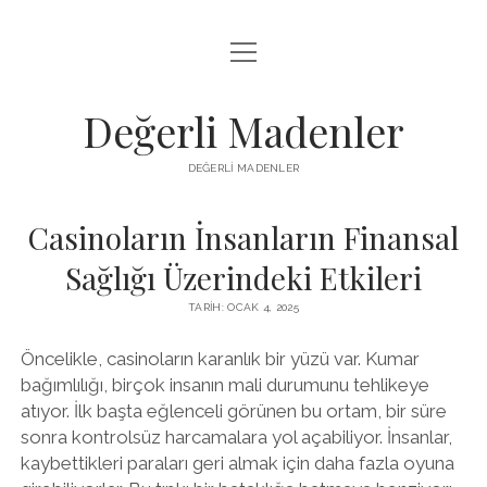
menüyü
FACEBOOK TAKIPÇI YÜKSELTME HILESI
aç
LISTE
Değerli Madenler
SAYFA LISTESI
DEĞERLI MADENLER
YOUTUBE DISLIKE KASMA PARASIZ
Casinoların İnsanların Finansal
Sağlığı Üzerindeki Etkileri
TARIH: OCAK 4, 2025
Öncelikle, casinoların karanlık bir yüzü var. Kumar
bağımlılığı, birçok insanın mali durumunu tehlikeye
atıyor. İlk başta eğlenceli görünen bu ortam, bir süre
sonra kontrolsüz harcamalara yol açabiliyor. İnsanlar,
kaybettikleri paraları geri almak için daha fazla oyuna