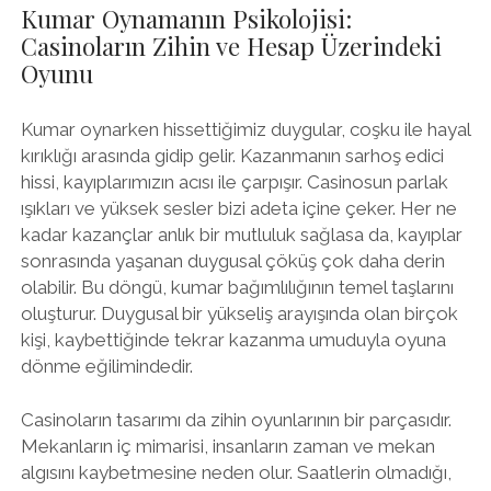
Kumar Oynamanın Psikolojisi:
Casinoların Zihin ve Hesap Üzerindeki
Oyunu
Kumar oynarken hissettiğimiz duygular, coşku ile hayal
kırıklığı arasında gidip gelir. Kazanmanın sarhoş edici
hissi, kayıplarımızın acısı ile çarpışır. Casinosun parlak
ışıkları ve yüksek sesler bizi adeta içine çeker. Her ne
kadar kazançlar anlık bir mutluluk sağlasa da, kayıplar
sonrasında yaşanan duygusal çöküş çok daha derin
olabilir. Bu döngü, kumar bağımlılığının temel taşlarını
oluşturur. Duygusal bir yükseliş arayışında olan birçok
kişi, kaybettiğinde tekrar kazanma umuduyla oyuna
dönme eğilimindedir.
Casinoların tasarımı da zihin oyunlarının bir parçasıdır.
Mekanların iç mimarisi, insanların zaman ve mekan
algısını kaybetmesine neden olur. Saatlerin olmadığı,