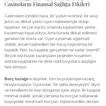
Casinoların Finansal Sağlığa Etkileri
Casinoların içindeki hava, bir yudum kokteyl, bir avuç
jeton ve dikkat çekici oyun makineleriyle dolup
taşarken, birçok kişi bu ortamda kaybetmek yerine
kazanmayı hayal ediyor. Ama burada dikkat edilmesi
gereken bir nokta var: Oyun oynamak eğlenceli
olabilir, ancak kaybedilen her kuruş kaybolmuş bir
hayaldir. Peki, bu kayıplar gerçekten ne kadar önemli?
Birçok kişi büyük kazançların peşinden koşarken,
aslında kayıplarının ne denli ciddi boyutlara ulaştığını
fark etmiyor.
Borç tuzağı
na düşmek, tüm bu potansiyel kazanç
hırsıyla başlıyor. Oyuncular, “bir daha deneyeyim” diyor
ve kendilerini bir kısır döngünün içine atıyor. İlk kayıplar
minimal olabilir, ancak zamanla bu borçlar katlanarak
büyüyebilir. Kredi kartı borçları, kişisel krediler derken