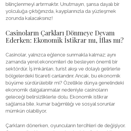
bilinçlenmeyi artırmaktır. Unutmayın, şansa dayalı bir
yolculuğa çıktığınızda, kayıplarınızla da yüzleşmek
zorunda kalacaksınız!
Casinoların Çarkları Dönmeye Devam
Ederken: Ekonomik İstikrar mı, İflas mı?
Casinolar, yalnızca eğlence sunmakla kalmaz; aynı
zamanda yerel ekonomileri de besleyen önemli bir
sektördür. İş imkânları, turist akışı ve dolaylı gelirlerle
bölgelerdeki ticareti canlandırır. Ancak, bu ekonomik
büyüme sürdürülebilir mi? Özellikle dünya genelindeki
ekonomik dalgalanmalar nedeniyle casinoların
geleceği belirsizliklerle dolu. Ekonomik istikrar
sağlansa bile, kumar bağımlılığı ve sosyal sorunlar
mümkün olabiliyor.
Çarkların dönerken, oyuncuların tercihleri de değişiyor.