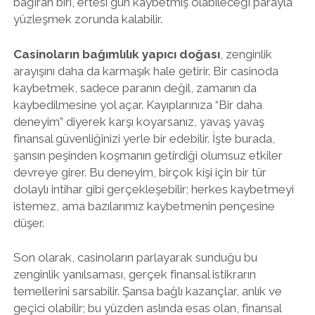
bağıran biri, ertesi gün kaybetmiş olabileceği parayla
yüzleşmek zorunda kalabilir.
Casinoların bağımlılık yapıcı doğası
, zenginlik
arayışını daha da karmaşık hale getirir. Bir casinoda
kaybetmek, sadece paranın değil, zamanın da
kaybedilmesine yol açar. Kayıplarınıza “Bir daha
deneyim” diyerek karşı koyarsanız, yavaş yavaş
finansal güvenliğinizi yerle bir edebilir. İşte burada,
şansın peşinden koşmanın getirdiği olumsuz etkiler
devreye girer. Bu deneyim, birçok kişi için bir tür
dolaylı intihar gibi gerçekleşebilir; herkes kaybetmeyi
istemez, ama bazılarımız kaybetmenin pençesine
düşer.
Son olarak, casinoların parlayarak sunduğu bu
zenginlik yanılsaması, gerçek finansal istikrarın
temellerini sarsabilir. Şansa bağlı kazançlar, anlık ve
geçici olabilir; bu yüzden aslında esas olan, finansal