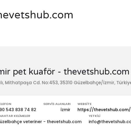
 thevetshub.com
mir pet kuaför - thevetshub.com
lı, Mithatpaşa Cd. No:453, 35310 Güzelbahçe/İzmir, Türkiy
ELEFON
SERVIS ALANLARI
WEBSITE
90 543 838 74 82
İzmir
https://thevetshub.com/
NAHTAR KELIMELER
YETKILI
üzelbahçe veteriner - thevetshub.com
info@thevetshub.c