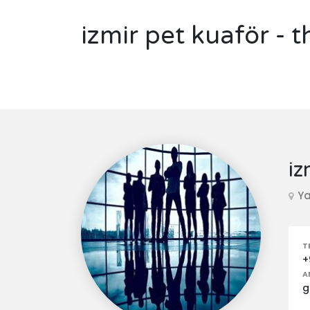
izmir pet kuaför -
iz
Ya
T
+
A
g