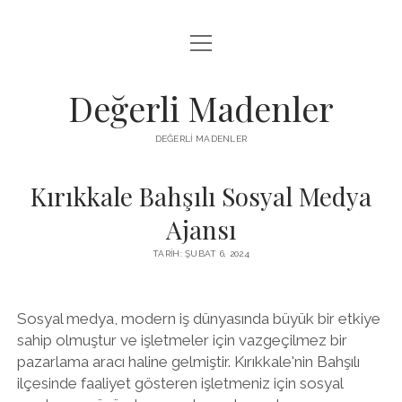
menüyü
FACEBOOK TAKIPÇI YÜKSELTME HILESI
aç
LISTE
Değerli Madenler
SAYFA LISTESI
DEĞERLI MADENLER
YOUTUBE DISLIKE KASMA PARASIZ
Kırıkkale Bahşılı Sosyal Medya
Ajansı
TARIH: ŞUBAT 6, 2024
Sosyal medya, modern iş dünyasında büyük bir etkiye
sahip olmuştur ve işletmeler için vazgeçilmez bir
pazarlama aracı haline gelmiştir. Kırıkkale'nin Bahşılı
ilçesinde faaliyet gösteren işletmeniz için sosyal