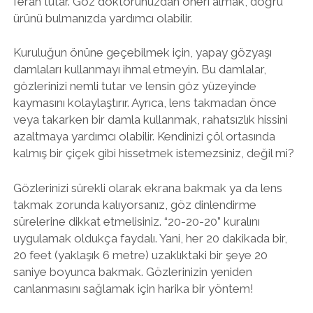
ferah tutar. Göz doktorunuzdan öneri almak, doğru
ürünü bulmanızda yardımcı olabilir.
Kuruluğun önüne geçebilmek için, yapay gözyaşı
damlaları kullanmayı ihmal etmeyin. Bu damlalar,
gözlerinizi nemli tutar ve lensin göz yüzeyinde
kaymasını kolaylaştırır. Ayrıca, lens takmadan önce
veya takarken bir damla kullanmak, rahatsızlık hissini
azaltmaya yardımcı olabilir. Kendinizi çöl ortasında
kalmış bir çiçek gibi hissetmek istemezsiniz, değil mi?
Gözlerinizi sürekli olarak ekrana bakmak ya da lens
takmak zorunda kalıyorsanız, göz dinlendirme
sürelerine dikkat etmelisiniz. “20-20-20” kuralını
uygulamak oldukça faydalı. Yani, her 20 dakikada bir,
20 feet (yaklaşık 6 metre) uzaklıktaki bir şeye 20
saniye boyunca bakmak. Gözlerinizin yeniden
canlanmasını sağlamak için harika bir yöntem!