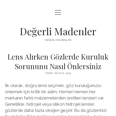
menüyü
FACEBOOK TAKIPÇI YÜKSELTME HILESI
aç
LISTE
Değerli Madenler
SAYFA LISTESI
DEĞERLI MADENLER
YOUTUBE DISLIKE KASMA PARASIZ
Lens Alırken Gözlerde Kuruluk
Sorununu Nasıl Önlersiniz
TARIH: OCAK 6, 2025
İlk olarak, doğru lensi seçmek, göz kuruluğunuzu
önlemek için kritik bir adım. Hemen hemen her
markanın farklı malzemelerden üretilen lensleri var.
Genellikle, hidrojel veya silikon hidrojel lensler,
gözlerde daha fazla oksijen geçirir. Bu da gözlerinizi