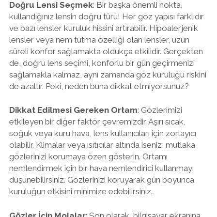
Doğru Lensi Seçmek
: Bir başka önemli nokta,
kullandığınız lensin doğru türü! Her göz yapısı farklıdır
ve bazı lensler kuruluk hissini artırabilir. Hipoalerjenik
lensler veya nem tutma özelliği olan lensler, uzun
süreli konfor sağlamakta oldukça etkilidir. Gerçekten
de, doğru lens seçimi, konforlu bir gün geçirmenizi
sağlamakla kalmaz, aynı zamanda göz kuruluğu riskini
de azaltır. Peki, neden buna dikkat etmiyorsunuz?
Dikkat Edilmesi Gereken Ortam
: Gözlerimizi
etkileyen bir diğer faktör çevremizdir. Aşırı sıcak,
soğuk veya kuru hava, lens kullanıcıları için zorlayıcı
olabilir. Klimalar veya ısıtıcılar altında iseniz, mutlaka
gözlerinizi korumaya özen gösterin. Ortamı
nemlendirmek için bir hava nemlendirici kullanmayı
düşünebilirsiniz. Gözlerinizi koruyarak gün boyunca
kuruluğun etkisini minimize edebilirsiniz.
Gözler İçin Molalar
: Son olarak, bilgisayar ekranına