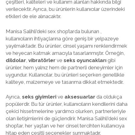
çeşitleri, kaliteleri ve kullanım alanları hakkında bilgi
verilecektir. Ayrıca, bu ürünlerin kullanıcılar üzerindeki
etkileri de ele alınacaktır.
Manisa Salihli’deki sex shop’larda bulunan ,
kullanıcıların ihtiyaçlarına göre geniş bir yelpazeye
yayılmaktadır. Bu ürünler, cinsel yaşamı renklendirmek
ve heyecan katmak amacıyla tasarlanmıştır. Örneğin,
dildolar
,
vibratörler
ve
seks oyuncakları
gibi
ürünler, hem yalnız hem de partnerli deneyimler için
uygundur. Kullanıcılar, bu ürünleri seçerken genellikle
kaliteye, malzemeye ve tasarıma dikkat etmektedir.
Ayrıca,
seks giyimleri
ve
aksesuarlar
da oldukça
popülerdir. Bu tür ürünler, kullanıcıların kendilerini daha
çekici hissetmelerine yardımcı olurken, partnerleriyle
olan iletişimlerini de güçlendirir. Manisa Salihli’deki sex
shop’lar, her yaştan ve her cinsel tercihten kullanıcıya
hitap eden çeşitli seçenekler sunmaktadır.