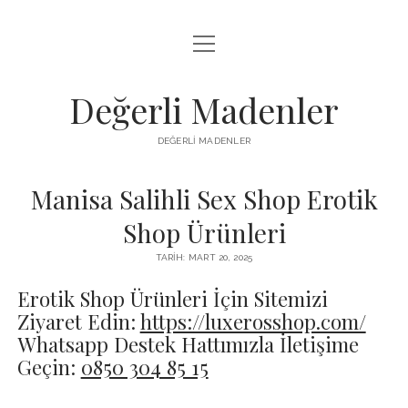
menüyü
FACEBOOK TAKIPÇI YÜKSELTME HILESI
aç
LISTE
Değerli Madenler
SAYFA LISTESI
DEĞERLI MADENLER
YOUTUBE DISLIKE KASMA PARASIZ
Manisa Salihli Sex Shop Erotik
Shop Ürünleri
TARIH: MART 20, 2025
Erotik Shop Ürünleri İçin Sitemizi
Ziyaret Edin:
https://luxerosshop.com/
Whatsapp Destek Hattımızla İletişime
Geçin:
0850 304 85 15