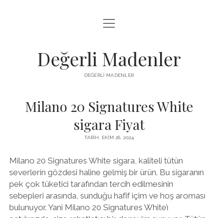
menüyü
FACEBOOK TAKIPÇI YÜKSELTME HILESI
aç
LISTE
Değerli Madenler
SAYFA LISTESI
DEĞERLI MADENLER
YOUTUBE DISLIKE KASMA PARASIZ
Milano 20 Signatures White
sigara Fiyat
TARIH: EKIM 26, 2024
Milano 20 Signatures White sigara, kaliteli tütün
severlerin gözdesi haline gelmiş bir ürün. Bu sigaranın
pek çok tüketici tarafından tercih edilmesinin
sebepleri arasında, sunduğu hafif içim ve hoş aroması
bulunuyor. Yani Milano 20 Signatures White’ı