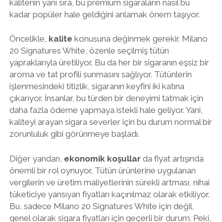
kalitenin yanı sıra, bu premium sigaraların nasıl bu
kadar popüler hale geldiğini anlamak önem taşıyor.
Öncelikle,
kalite
konusuna değinmek gerekir. Milano
20 Signatures White, özenle seçilmiş tütün
yapraklarıyla üretiliyor. Bu da her bir sigaranın eşsiz bir
aroma ve tat profili sunmasını sağlıyor. Tütünlerin
işlenmesindeki titizlik, sigaranın keyfini iki katına
çıkarıyor. İnsanlar, bu türden bir deneyimi tatmak için
daha fazla ödeme yapmaya istekli hale geliyor. Yani,
kaliteyi arayan sigara severler için bu durum normal bir
zorunluluk gibi görünmeye başladı.
Diğer yandan,
ekonomik koşullar
da fiyat artışında
önemli bir rol oynuyor. Tütün ürünlerine uygulanan
vergilerin ve üretim maliyetlerinin sürekli artması, nihai
tüketiciye yansıyan fiyatları kaçınılmaz olarak etkiliyor.
Bu, sadece Milano 20 Signatures White için değil,
genel olarak sigara fiyatları için geçerli bir durum. Peki,