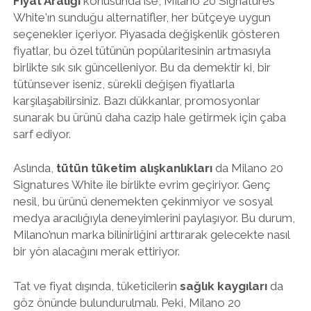
Fiyat Aralığı
konusunda ise, Milano 20 Signatures
White'ın sunduğu alternatifler, her bütçeye uygun
seçenekler içeriyor. Piyasada değişkenlik gösteren
fiyatlar, bu özel tütünün popülaritesinin artmasıyla
birlikte sık sık güncelleniyor. Bu da demektir ki, bir
tütünsever iseniz, sürekli değişen fiyatlarla
karşılaşabilirsiniz. Bazı dükkanlar, promosyonlar
sunarak bu ürünü daha cazip hale getirmek için çaba
sarf ediyor.
Aslında,
tütün tüketim alışkanlıkları
da Milano 20
Signatures White ile birlikte evrim geçiriyor. Genç
nesil, bu ürünü denemekten çekinmiyor ve sosyal
medya aracılığıyla deneyimlerini paylaşıyor. Bu durum,
Milano’nun marka bilinirliğini arttırarak gelecekte nasıl
bir yön alacağını merak ettiriyor.
Tat ve fiyat dışında, tüketicilerin
sağlık kaygıları
da
göz önünde bulundurulmalı. Peki, Milano 20