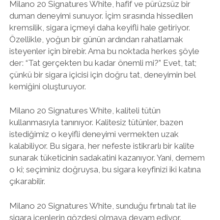
Milano 20 Signatures White, hafif ve pürüzsüz bir
duman deneyimi sunuyor. İçim sırasında hissedilen
kremsilik, sigara içmeyi daha keyifli hale getiriyor.
Özellikle, yoğun bir günün ardından rahatlamak
isteyenler için birebir. Ama bu noktada herkes şöyle
der: “Tat gerçekten bu kadar önemli mi?” Evet, tat;
çünkü bir sigara içicisi için doğru tat, deneyimin bel
kemiğini oluşturuyor.
Milano 20 Signatures White, kaliteli tütün
kullanmasıyla tanınıyor. Kalitesiz tütünler, bazen
istediğimiz o keyifli deneyimi vermekten uzak
kalabiliyor. Bu sigara, her nefeste istikrarlı bir kalite
sunarak tüketicinin sadakatini kazanıyor. Yani, demem
o ki; seçiminiz doğruysa, bu sigara keyfinizi iki katına
çıkarabilir.
Milano 20 Signatures White, sunduğu fırtınalı tat ile
sigara içenlerin gözdesi olmaya devam ediyor.