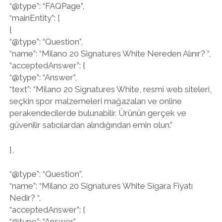
“@type”: “FAQPage”,
“mainEntity”: [
{
“@type”: “Question”,
“name”: “Milano 20 Signatures White Nereden Alınır? “,
“acceptedAnswer”: {
“@type”: “Answer”,
“text”: “Milano 20 Signatures White, resmi web siteleri,
seçkin spor malzemeleri mağazaları ve online
perakendecilerde bulunabilir. Ürünün gerçek ve
güvenilir satıcılardan alındığından emin olun.”
},
“@type”: “Question”,
“name”: “Milano 20 Signatures White Sigara Fiyatı
Nedir? “,
“acceptedAnswer”: {
“@type”: “Answer”,