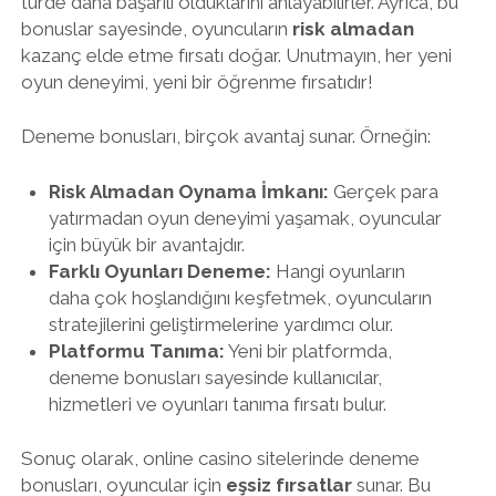
türde daha başarılı olduklarını anlayabilirler. Ayrıca, bu
bonuslar sayesinde, oyuncuların
risk almadan
kazanç elde etme fırsatı doğar. Unutmayın, her yeni
oyun deneyimi, yeni bir öğrenme fırsatıdır!
Deneme bonusları, birçok avantaj sunar. Örneğin:
Risk Almadan Oynama İmkanı:
Gerçek para
yatırmadan oyun deneyimi yaşamak, oyuncular
için büyük bir avantajdır.
Farklı Oyunları Deneme:
Hangi oyunların
daha çok hoşlandığını keşfetmek, oyuncuların
stratejilerini geliştirmelerine yardımcı olur.
Platformu Tanıma:
Yeni bir platformda,
deneme bonusları sayesinde kullanıcılar,
hizmetleri ve oyunları tanıma fırsatı bulur.
Sonuç olarak, online casino sitelerinde deneme
bonusları, oyuncular için
eşsiz fırsatlar
sunar. Bu