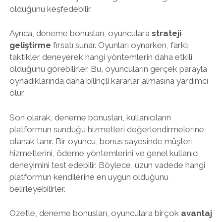
olduğunu keşfedebilir.
Ayrıca, deneme bonusları, oyunculara
strateji
geliştirme
fırsatı sunar. Oyunları oynarken, farklı
taktikler deneyerek hangi yöntemlerin daha etkili
olduğunu görebilirler. Bu, oyuncuların gerçek parayla
oynadıklarında daha bilinçli kararlar almasına yardımcı
olur.
Son olarak, deneme bonusları, kullanıcıların
platformun sunduğu hizmetleri değerlendirmelerine
olanak tanır. Bir oyuncu, bonus sayesinde müşteri
hizmetlerini, ödeme yöntemlerini ve genel kullanıcı
deneyimini test edebilir. Böylece, uzun vadede hangi
platformun kendilerine en uygun olduğunu
belirleyebilirler.
Özetle, deneme bonusları, oyunculara birçok
avantaj