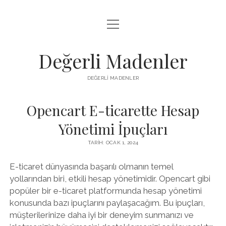
menüyü
FACEBOOK TAKIPÇI YÜKSELTME HILESI
aç
LISTE
Değerli Madenler
SAYFA LISTESI
DEĞERLI MADENLER
YOUTUBE DISLIKE KASMA PARASIZ
Opencart E-ticarette Hesap
Yönetimi İpuçları
TARIH: OCAK 1, 2024
E-ticaret dünyasında başarılı olmanın temel
yollarından biri, etkili hesap yönetimidir. Opencart gibi
popüler bir e-ticaret platformunda hesap yönetimi
konusunda bazı ipuçlarını paylaşacağım. Bu ipuçları,
müşterilerinize daha iyi bir deneyim sunmanızı ve