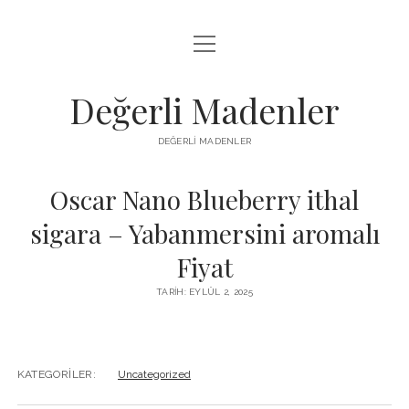
menüyü
FACEBOOK TAKIPÇI YÜKSELTME HILESI
aç
LISTE
Değerli Madenler
SAYFA LISTESI
DEĞERLI MADENLER
YOUTUBE DISLIKE KASMA PARASIZ
Oscar Nano Blueberry ithal
sigara – Yabanmersini aromalı
Fiyat
TARIH: EYLÜL 2, 2025
KATEGORILER:
Uncategorized