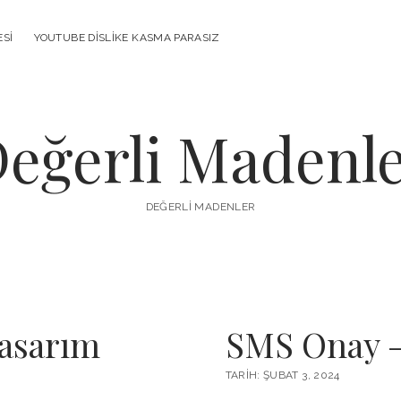
ESI
YOUTUBE DISLIKE KASMA PARASIZ
eğerli Madenl
DEĞERLI MADENLER
asarım
SMS Onay –
TARIH: ŞUBAT 3, 2024