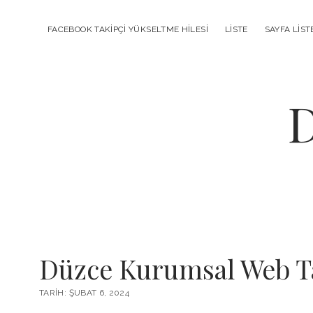
FACEBOOK TAKIPÇI YÜKSELTME HILESI
LISTE
SAYFA LIST
D
Değerli
Düzce Kurumsal Web T
Madenler
Yazılar
TARIH: ŞUBAT 6, 2024