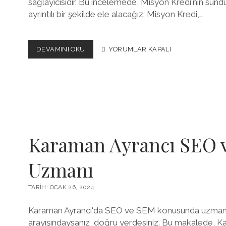
sağlayıcısıdır. Bu incelemede, Misyon Kredi'nin sunduğ
ayrıntılı bir şekilde ele alacağız. Misyon Kredi,…
MISYON
DEVAMINI OKU
YORUMLAR KAPALI
KREDI
İNCELEMESI
FINANSAL
HEDEFLERINIZE
ULAŞIN
Karaman Ayrancı SEO 
Uzmanı
TARIH: OCAK 26, 2024
Karaman Ayrancı'da SEO ve SEM konusunda uzmanl
arayışındaysanız, doğru yerdesiniz. Bu makalede, K