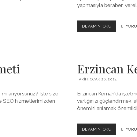
yapmasıyla beraber, yerel
ERZURUM
DEVAMINI OKU
YORU
TORTUM
ARAMA
MOTORU
OPTIMIZASY
meti
Erzincan K
TARIH: OCAK 26, 2024
i mi arıyorsunuz? İşte size
Erzincan Kemah'da işletme
ce SEO hizmetlerimizden
varlığınızı güçlendirmek is
önemini anlamak önemlidi
ERZINCAN
DEVAMINI OKU
YORU
KEMAH