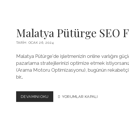
SEO
HIZMETI
Malatya Pütürge SEO Fi
TARIH: OCAK 26, 2024
Malatya Pütürge'de işletmenizin online varlığını güçl
pazarlama stratejilerinizi optimize etmek istiyorsan
(Arama Motoru Optimizasyonu), bugünün rekabetçi d
bir…
MALATYA
DEVAMINI OKU
YORUMLAR KAPALI
PÜTÜRGE
SEO
FIYATLARI