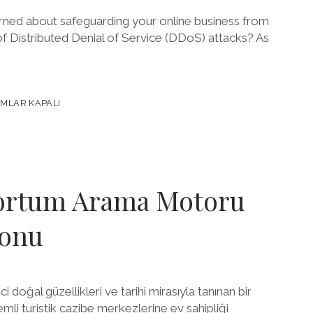
rned about safeguarding your online business from
of Distributed Denial of Service (DDoS) attacks? As
MLAR KAPALI
Y
ortum Arama Motoru
yonu
doğal güzellikleri ve tarihi mirasıyla tanınan bir
nemli turistik cazibe merkezlerine ev sahipliği