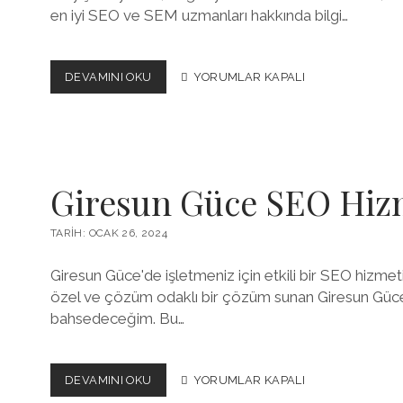
en iyi SEO ve SEM uzmanları hakkında bilgi…
KARAMAN
DEVAMINI OKU
YORUMLAR KAPALI
AYRANCI
SEO
VE
SEM
UZMANI
Giresun Güce SEO Hiz
TARIH: OCAK 26, 2024
Giresun Güce'de işletmeniz için etkili bir SEO hizmet
özel ve çözüm odaklı bir çözüm sunan Giresun Gü
bahsedeceğim. Bu…
GIRESUN
DEVAMINI OKU
YORUMLAR KAPALI
GÜCE