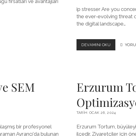
u fırsatları ve avantajları
ip stresser Are you conce
the ever-evolving threat 
the digital landscape…
THE
DEVAMINI OKU
YORU
REGULATOR
LANDSCAPE
FOR
DDOS
PROTECTION
COMPLIANCE
ve SEM
Erzurum T
AND
STANDARDS
Optimizas
TARIH: OCAK 26, 2024
aşmış bir profesyonel
Erzurum Tortum, büyüleyici 
araman Ayrancı'da bulunan
ilçedir. Ziyaretçiler için ö