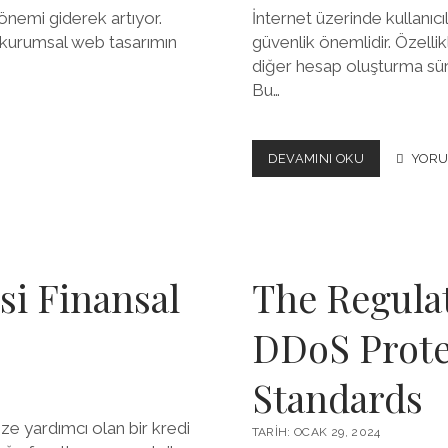
 önemi giderek artıyor.
İnternet üzerinde kullanıcıl
 kurumsal web tasarımın
güvenlik önemlidir. Özellikl
diğer hesap oluşturma sür
Bu…
SMS
DEVAMINI OKU
YORU
ONAY
–
SMS
ONAY
SEPETI
si Finansal
The Regula
DDoS Prote
Standards
ze yardımcı olan bir kredi
TARIH: OCAK 29, 2024