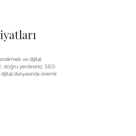
SEO
AJANSI
yatları
endirmek ve dijital
ız, doğru yerdesiniz. SEO
ijital dünyasında önemli