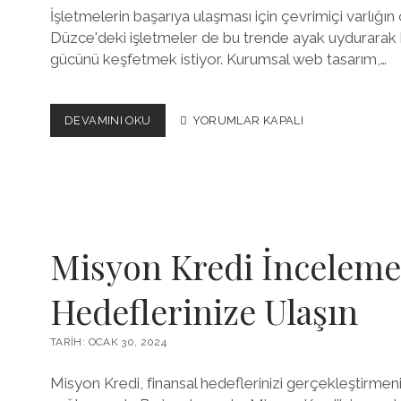
İşletmelerin başarıya ulaşması için çevrimiçi varlığın
Düzce'deki işletmeler de bu trende ayak uydurarak
gücünü keşfetmek istiyor. Kurumsal web tasarım,…
DÜZCE
DEVAMINI OKU
YORUMLAR KAPALI
KURUMSAL
WEB
TASARIM
Misyon Kredi İnceleme
Hedeflerinize Ulaşın
TARIH: OCAK 30, 2024
Misyon Kredi, finansal hedeflerinizi gerçekleştirmeni