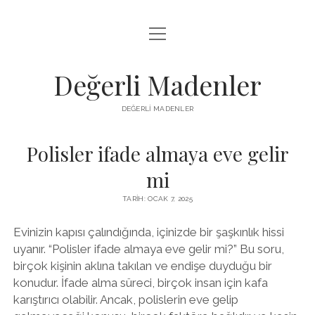
menüyü
FACEBOOK TAKIPÇI YÜKSELTME HILESI
aç
LISTE
Değerli Madenler
SAYFA LISTESI
DEĞERLI MADENLER
YOUTUBE DISLIKE KASMA PARASIZ
Polisler ifade almaya eve gelir
mi
TARIH: OCAK 7, 2025
Evinizin kapısı çalındığında, içinizde bir şaşkınlık hissi
uyanır. “Polisler ifade almaya eve gelir mi?” Bu soru,
birçok kişinin aklına takılan ve endişe duyduğu bir
konudur. İfade alma süreci, birçok insan için kafa
karıştırıcı olabilir. Ancak, polislerin eve gelip