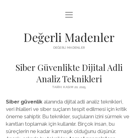
menüyü
FACEBOOK TAKIPÇI YÜKSELTME HILESI
aç
LISTE
Değerli Madenler
SAYFA LISTESI
DEĞERLI MADENLER
YOUTUBE DISLIKE KASMA PARASIZ
Siber Güvenlikte Dijital Adli
Analiz Teknikleri
TARIH: KASIM 20, 2025
Siber güvenlik
alanında dijital adli analiz teknikleri,
veri ihlalleri ve siber suçların tespit edilmesi için kritik
öneme sahiptir. Bu teknikler, suçluların izini sürmek ve
kanıtları toplamak için kullanılır. Birçok insan, bu
süreçlerin ne kadar karmaşık olduğunu düşünür.