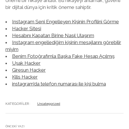
önemli bir hikaye anlatır. Bu hikayeyi anlamak, güvenli
bir dijital dünya için kritik öneme sahiptir.
Instagram Seni Engelleyen Kişinin Profilini Görme
Hacker Sitesi
Hesabını Kapatan Birine Nasıl Ulaşırım
Instagram engellediğim kişinin mesajlarını görebilir
miyim
Benim Fotoğrafımla Başka Fake Hesap Açılmış
Uşak Hacker
Giresun Hacker
Kilis Hacker
instagram’da telefon numarası ile kişi bulma
KATEGORILER:
Uncategorized
ÖNCEKI YAZI