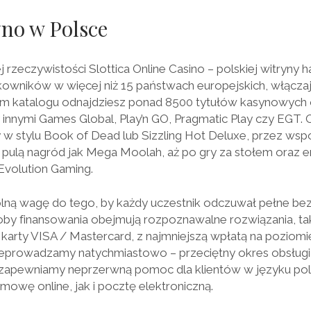
yno w Polsce
 rzeczywistości Slottica Online Casino – polskiej witryny 
tkowników w więcej niż 15 państwach europejskich, włącza
ym katalogu odnajdziesz ponad 8500 tytułów kasynowyc
innymi Games Global, Play’n GO, Pragmatic Play czy EGT. 
 w stylu Book of Dead lub Sizzling Hot Deluxe, przez ws
pulą nagród jak Mega Moolah, aż po gry za stołem oraz e
Evolution Gaming.
ną wagę do tego, by każdy uczestnik odczuwał pełne be
y finansowania obejmują rozpoznawalne rozwiązania, takie
y karty VISA / Mastercard, z najmniejszą wpłatą na poziomie
zeprowadzamy natychmiastowo – przeciętny okres obsługi
zapewniamy neprzerwną pomoc dla klientów w języku pol
owę online, jak i pocztę elektroniczną.