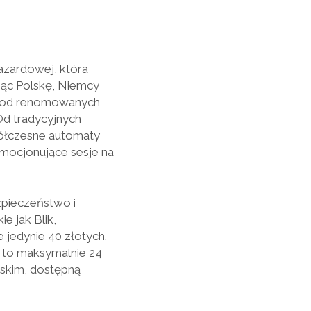
hazardowej, która
jąc Polskę, Niemcy
h od renomowanych
Od tradycyjnych
półczesne automaty
mocjonujące sesje na
zpieczeństwo i
 jak Blik,
 jedynie 40 złotych.
 to maksymalnie 24
skim, dostępną