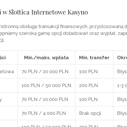
 w Slottica Internetowe Kasyno
stronną obsługę transakcji finansowych, przystosowaną 
pniamy szeroką gamę opcji doładowań oraz wypłat, zape
i.
ści
Min./maks. wpłata
Min. transfer
Okr
betowa
70 PLN / 20 000 PLN
100 PLN
Błys
100 PLN / 50 000 PLN
200 PLN
1-3 
y
70 PLN / 10 000 PLN
100 PLN
Błys
70 PLN / 4 000 PLN
Brak opcji
Błys