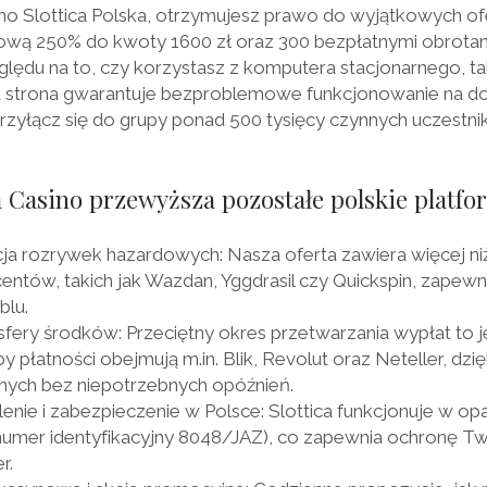
no Slottica Polska, otrzymujesz prawo do wyjątkowych ofe
tową 250% do kwoty 1600 zł oraz 300 bezpłatnymi obrotami
zględu na to, czy korzystasz z komputera stacjonarnego, ta
strona gwarantuje bezproblemowe funkcjonowanie na do
i przyłącz się do grupy ponad 500 tysięcy czynnych uczestn
a Casino przewyższa pozostałe polskie platf
ja rozrywek hazardowych: Nasza oferta zawiera więcej ni
ntów, takich jak Wazdan, Yggdrasil czy Quickspin, zapewn
blu.
fery środków: Przeciętny okres przetwarzania wypłat to je
 płatności obejmują m.in. Blik, Revolut oraz Neteller, dz
nych bez niepotrzebnych opóźnień.
ie i zabezpieczenie w Polsce: Slottica funkcjonuje w opar
umer identyfikacyjny 8048/JAZ), co zapewnia ochronę Two
r.