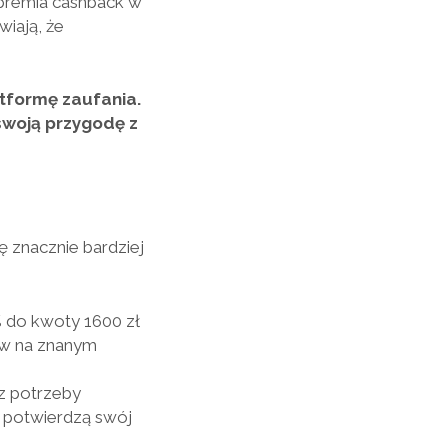
 premia cashback w
iają, że
atformę zaufania.
swoją przygodę z
 znacznie bardziej
 do kwoty 1600 zł
ów na znanym
ez potrzeby
 potwierdzą swój