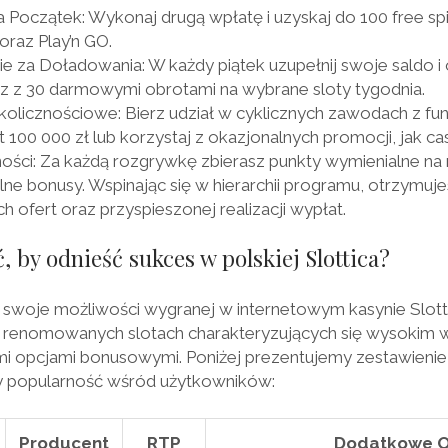
a Początek: Wykonaj drugą wpłatę i uzyskaj do 100 free s
oraz Play’n GO.
 za Doładowania: W każdy piątek uzupełnij swoje saldo i
z z 30 darmowymi obrotami na wybrane sloty tygodnia.
Okolicznościowe: Bierz udział w cyklicznych zawodach z f
100 000 zł lub korzystaj z okazjonalnych promocji, jak c
ności: Za każdą rozgrywkę zbierasz punkty wymienialne na
lne bonusy. Wspinając się w hierarchii programu, otrzymuj
 ofert oraz przyspieszonej realizacji wypłat.
, by odnieść sukces w polskiej Slottica?
woje możliwości wygranej w internetowym kasynie Slotti
a renomowanych slotach charakteryzujących się wysokim 
i opcjami bonusowymi. Poniżej prezentujemy zestawienie
ły popularność wśród użytkowników:
Producent
RTP
Dodatkowe O