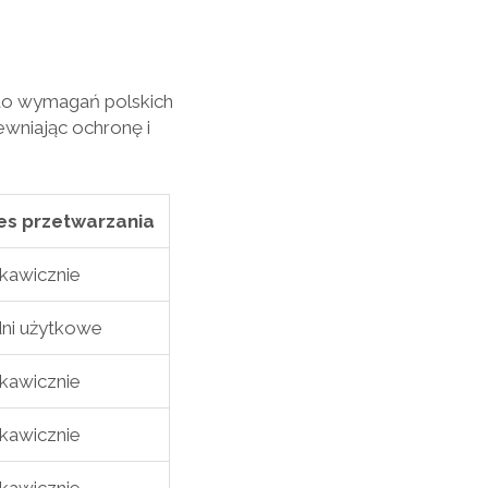
do wymagań polskich
wniając ochronę i
es przetwarzania
kawicznie
dni użytkowe
kawicznie
kawicznie