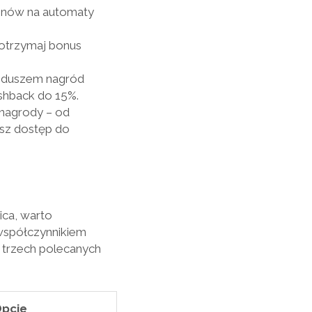
pinów na automaty
 otrzymaj bonus
unduszem nagród
ashback do 15%.
 nagrody – od
esz dostęp do
ca, warto
współczynnikiem
 trzech polecanych
pcje