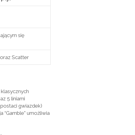
ającym się
oraz Scatter
o klasycznych
z 5 liniami
 postaci gwiazdek)
ja “Gamble” umożliwia