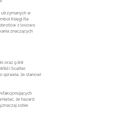
u
a, utrzymanych w
ymbol Księgi Ra
h obrotów z losowo
ania znaczących
 oraz 9 linii
ild i Scatter.
 sprawia, że stanowi
ysfakcjonujących
amiętać, że hazard
yznaczaj sobie