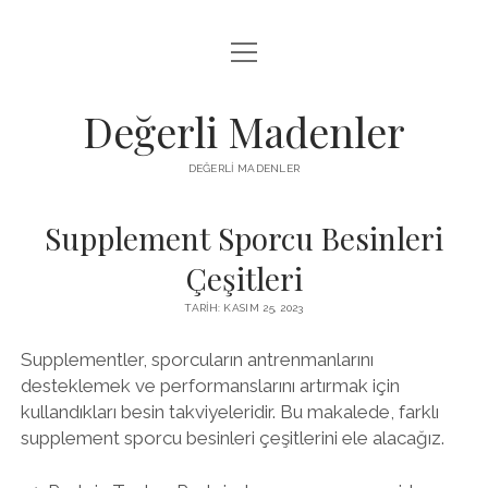
menüyü
FACEBOOK TAKIPÇI YÜKSELTME HILESI
aç
LISTE
Değerli Madenler
SAYFA LISTESI
DEĞERLI MADENLER
YOUTUBE DISLIKE KASMA PARASIZ
Supplement Sporcu Besinleri
Çeşitleri
TARIH: KASIM 25, 2023
Supplementler, sporcuların antrenmanlarını
desteklemek ve performanslarını artırmak için
kullandıkları besin takviyeleridir. Bu makalede, farklı
supplement sporcu besinleri çeşitlerini ele alacağız.