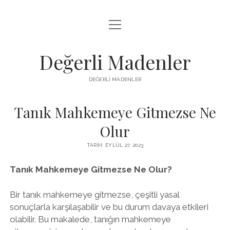
menüyü
FACEBOOK TAKIPÇI YÜKSELTME HILESI
aç
LISTE
Değerli Madenler
SAYFA LISTESI
DEĞERLI MADENLER
YOUTUBE DISLIKE KASMA PARASIZ
Tanık Mahkemeye Gitmezse Ne
Olur
TARIH: EYLÜL 27, 2023
Tanık Mahkemeye Gitmezse Ne Olur?
Bir tanık mahkemeye gitmezse, çeşitli yasal
sonuçlarla karşılaşabilir ve bu durum davaya etkileri
olabilir. Bu makalede, tanığın mahkemeye