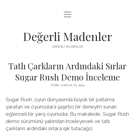
menüyü
FACEBOOK TAKIPÇI YÜKSELTME HILESI
aç
LISTE
Değerli Madenler
SAYFA LISTESI
DEĞERLI MADENLER
YOUTUBE DISLIKE KASMA PARASIZ
Tatlı Çarkların Ardındaki Sırlar
Sugar Rush Demo İnceleme
TARIH: ARALIK 10, 2023
Sugar Rush, oyun dünyasında büyük bir patlama
yaratan ve oyunculara şaşırtıcı bir deneyim sunan
eğlenceli bir yarış oyunudur. Bu makalede, Sugar Rush
demo sürümünü yakından inceleyecek ve tatlı
çarkların ardındaki sırlara ışık tutacağız.