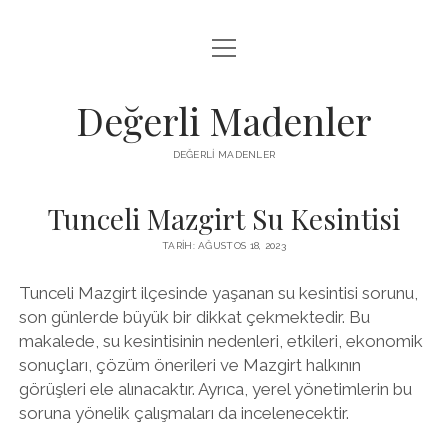
menüyü
FACEBOOK TAKIPÇI YÜKSELTME HILESI
aç
LISTE
Değerli Madenler
SAYFA LISTESI
DEĞERLI MADENLER
YOUTUBE DISLIKE KASMA PARASIZ
Tunceli Mazgirt Su Kesintisi
TARIH: AĞUSTOS 18, 2023
Tunceli Mazgirt ilçesinde yaşanan su kesintisi sorunu,
son günlerde büyük bir dikkat çekmektedir. Bu
makalede, su kesintisinin nedenleri, etkileri, ekonomik
sonuçları, çözüm önerileri ve Mazgirt halkının
görüşleri ele alınacaktır. Ayrıca, yerel yönetimlerin bu
soruna yönelik çalışmaları da incelenecektir.