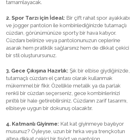
tamamlayacak.
2. Spor Tarzı için İdeal:
Bir çift rahat spor ayakkabı
ve jogger pantolon ile kombinlediğinizde tutamaçlı
cüzdan, görünümünüze sporty bir hava katıyor.
Cüzdanı belinize veya pantolonunuzun ceplerine
asarak hem pratiklik sağlarsınız hem de dikkat çekici
bir stil oluşturursunuz.
3. Gece Çıkışına Hazırlık:
Şık bir elbise giydiğinizde,
tutamaçlı cüzdanı el çantası olarak kullanmak
mükemmel bir fikir. Özellikle metalik ya da parlak
renkli bir cüzdan seçerseniz, gece kombinlerinizi
pırıltılı bir hale getirebilirsiniz. Cüzdanın zarif tasarımı,
elbiseye uygun bir dokunuş olacaktır.
4. Katmanlı Giyinme:
Kat kat giyinmeye bayılıyor
musunuz? Öyleyse, uzun bir hırka veya trençkotun
altına dikkat çekici bir tişört ve pantolon