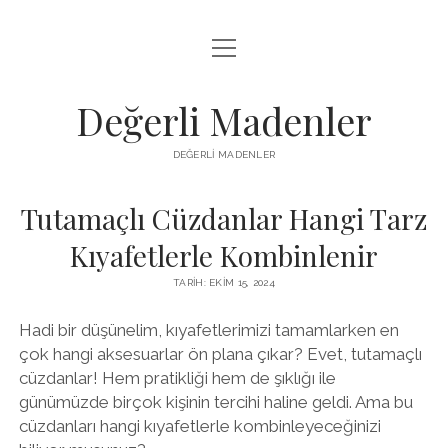
menüyü
FACEBOOK TAKIPÇI YÜKSELTME HILESI
aç
LISTE
Değerli Madenler
SAYFA LISTESI
DEĞERLI MADENLER
YOUTUBE DISLIKE KASMA PARASIZ
Tutamaçlı Cüzdanlar Hangi Tarz
Kıyafetlerle Kombinlenir
TARIH: EKIM 15, 2024
Hadi bir düşünelim, kıyafetlerimizi tamamlarken en
çok hangi aksesuarlar ön plana çıkar? Evet, tutamaçlı
cüzdanlar! Hem pratikliği hem de şıklığı ile
günümüzde birçok kişinin tercihi haline geldi. Ama bu
cüzdanları hangi kıyafetlerle kombinleyeceğinizi