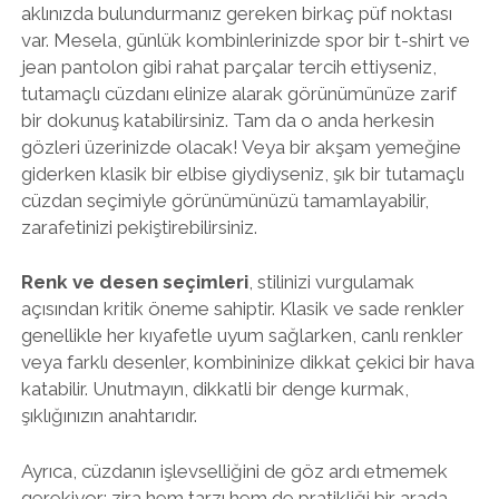
aklınızda bulundurmanız gereken birkaç püf noktası
var. Mesela, günlük kombinlerinizde spor bir t-shirt ve
jean pantolon gibi rahat parçalar tercih ettiyseniz,
tutamaçlı cüzdanı elinize alarak görünümünüze zarif
bir dokunuş katabilirsiniz. Tam da o anda herkesin
gözleri üzerinizde olacak! Veya bir akşam yemeğine
giderken klasik bir elbise giydiyseniz, şık bir tutamaçlı
cüzdan seçimiyle görünümünüzü tamamlayabilir,
zarafetinizi pekiştirebilirsiniz.
Renk ve desen seçimleri
, stilinizi vurgulamak
açısından kritik öneme sahiptir. Klasik ve sade renkler
genellikle her kıyafetle uyum sağlarken, canlı renkler
veya farklı desenler, kombininize dikkat çekici bir hava
katabilir. Unutmayın, dikkatli bir denge kurmak,
şıklığınızın anahtarıdır.
Ayrıca, cüzdanın işlevselliğini de göz ardı etmemek
gerekiyor; zira hem tarzı hem de pratikliği bir arada