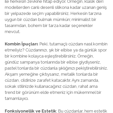
ile herkesin zevkine hitap ediyor. Örneğin, klasik deri
modellerden canlı desenli silikona kadar uzanan geniş
bir yelpazede seçim yapabilirsiniz. Herkesin tarzına
uygun bir cüzdan bulmak mümkün; minimalist bir
tasarımdan, bohem bir tarza kadar seçenekler
mevcut.
Kombin İpuçları
: Peki, tutamaçlı cüzdanı nasıl kombin
etmeliyiz? Cüzdanınızı, şık bir elbise ya da günlük spor
bir kombine kolayca eşleştirebilirsiniz. Örneğin,
gündüz sampanya tonlarında bir elbise giydiyseniz,
pastel tonlarda bir cüzdanla şıklığınızı pekiştirebilirsiniz.
Akşam yemeğine çıktıysanız, metalik tonlarda bir
cüzdan, cildinize zarafet katacaktır. Aynı zamanda,
sokak stilinizde kullanacağınız cüzdan, rahat ama
trend bir görünüm elde etmeniz için mükemmel bir
tamamlayıcı.
Fonksiyonellik ve Estetik
: Bu cüzdanlar, hem estetik