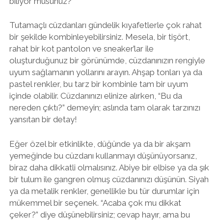
biliyor musunuz?
Tutamaçlı cüzdanları gündelik kıyafetlerle çok rahat
bir şekilde kombinleyebilirsiniz. Mesela, bir tişört,
rahat bir kot pantolon ve sneaker’lar ile
oluşturduğunuz bir görünümde, cüzdanınızın rengiyle
uyum sağlamanın yollarını arayın. Ahşap tonları ya da
pastel renkler, bu tarz bir kombinle tam bir uyum
içinde olabilir. Cüzdanınızı elinize alırken, “Bu da
nereden çıktı?” demeyin; aslında tam olarak tarzınızı
yansıtan bir detay!
Eğer özel bir etkinlikte, düğünde ya da bir akşam
yemeğinde bu cüzdanı kullanmayı düşünüyorsanız,
biraz daha dikkatli olmalısınız. Abiye bir elbise ya da şık
bir tulum ile gangren olmuş cüzdanınızı düşünün. Siyah
ya da metalik renkler, genellikle bu tür durumlar için
mükemmel bir seçenek. “Acaba çok mu dikkat
çeker?” diye düşünebilirsiniz; cevap hayır, ama bu