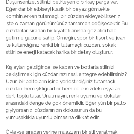
Düşünsenize, stilinizi belirleyen o birkaç parça var.
Eğer dar bir elbiseyi klasik bir beyaz gömlekle
kombinlerken tutamaçlı bir cüzdan ekleyebilirseniz,
işte o zaman görünümünüz tamamen değişecektir. Bu
cüzdanlar, sıradan bir kıyafeti anında göz alıcı hale
getirme gücüne sahip. Örneğin, spor bir tişört ve jean
ile kullandığınız renkli bir tutamaçlı cüzdan, sokak
stilinize enerji katacak harika bir detay oluşturur.
Kış ayları geldiğinde ise kaban ve botlarla stilinizi
pekiştirmek için cüzdanınızı nasıl entegre edebilirsiniz?
Uzun bir paltoların içine yerleştirdiğiniz tutamaçlı
cüzdan, hem şıklığı artırır hem de elinizdeki eşyaları
derli toplu tutar. Unutmayın, renk uyumu ve dokular
arasındaki denge de çok önemlidir. Eğer yün bir palto
giyiyorsanız, cüzdanınızın dokusunun da bu
yumuşaklıkla uyumlu olmasına dikkat edin.
Öyleyse sıradan yerine muazzam bir stil yaratmak