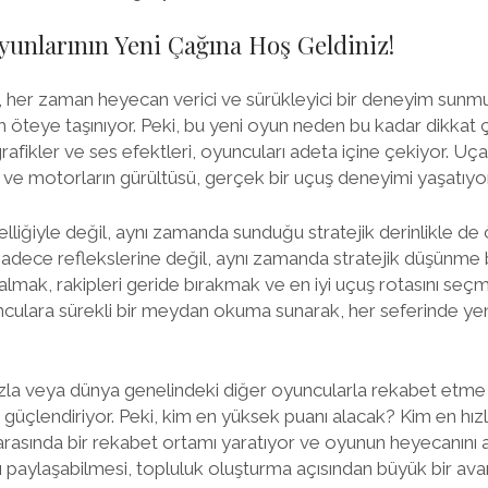
yunlarının Yeni Çağına Hoş Geldiniz!
 her zaman heyecan verici ve sürükleyici bir deneyim sunmu
m öteye taşınıyor. Peki, bu yeni oyun neden bu kadar dikkat 
rafikler ve ses efektleri, oyuncuları adeta içine çekiyor. U
i ve motorların gürültüsü, gerçek bir uçuş deneyimi yaşatıyor
lliğiyle değil, aynı zamanda sunduğu stratejik derinlikle de 
sadece reflekslerine değil, aynı zamanda stratejik düşünme b
 almak, rakipleri geride bırakmak ve en iyi uçuş rotasını seçme
culara sürekli bir meydan okuma sunarak, her seferinde yen
ızla veya dünya genelindeki diğer oyuncularla rekabet etme
üçlendiriyor. Peki, kim en yüksek puanı alacak? Kim en hızl
arasında bir rekabet ortamı yaratıyor ve oyunun heyecanını art
ı paylaşabilmesi, topluluk oluşturma açısından büyük bir avan