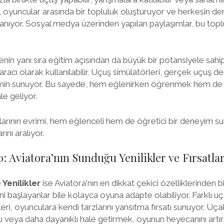
u, oyuncular arasında bir topluluk oluşturuyor ve herkesin de
anıyor. Sosyal medya üzerinden yapılan paylaşımlar, bu to
in yanı sıra eğitim açısından da büyük bir potansiyele sahip.
m aracı olarak kullanılabilir. Uçuş simülatörleri, gerçek uçuş d
min sunuyor. Bu sayede, hem eğlenirken öğrenmek hem de y
 geliyor.
nlarının evrimi, hem eğlenceli hem de öğretici bir deneyim
ını aralıyor.
: Aviatora’nın Sunduğu Yenilikler ve Fırsatla
Yenilikler
ise Aviatora'nın en dikkat çekici özelliklerinden bi
i başlayanlar bile kolayca oyuna adapte olabiliyor. Farklı u
ri, oyunculara kendi tarzlarını yansıtma fırsatı sunuyor. Uçak
lı veya daha dayanıklı hale getirmek, oyunun heyecanını artır