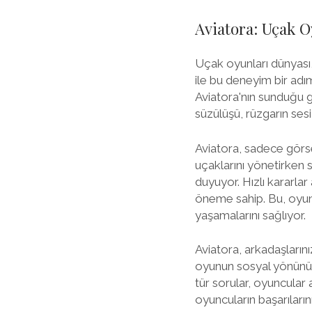
Aviatora: Uçak O
Uçak oyunları dünyası,
ile bu deneyim bir adı
Aviatora'nın sunduğu g
süzülüşü, rüzgarın ses
Aviatora, sadece görse
uçaklarını yönetirken 
duyuyor. Hızlı kararlar
öneme sahip. Bu, oyun
yaşamalarını sağlıyor.
Aviatora, arkadaşların
oyunun sosyal yönünü g
tür sorular, oyuncular 
oyuncuların başarıların