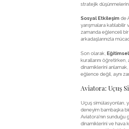
stratejik düşünmelerini
Sosyal Etkileşim
de A
yarışmalara katılabilir 
zamanda eğlenceli bir 
arkadaşlarınızla müca
Son olarak,
Eğitimse
kurallarını öğretirken
dinamiklerini anlamak,
eğlence değil, aynı z
Aviatora: Uçuş S
Uçuş simülasyonları, yı
deneyim bambaşka bir 
Aviatora'nın sunduğu ger
dinamiklerini ve hava 