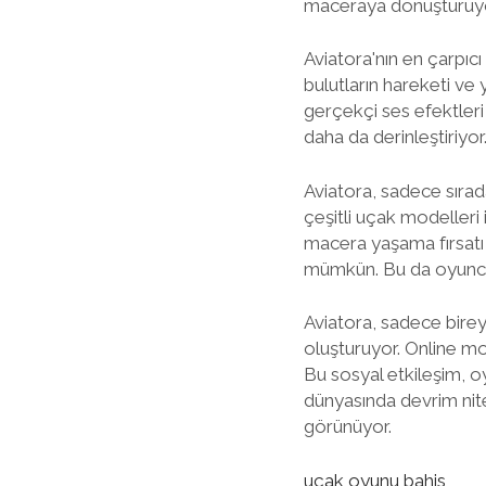
maceraya dönüştürüyo
Aviatora'nın en çarpıcı 
bulutların hareketi ve 
gerçekçi ses efektleri
daha da derinleştiriyor
Aviatora, sadece sırada
çeşitli uçak modelleri 
macera yaşama fırsatı
mümkün. Bu da oyuncula
Aviatora, sadece bire
oluşturuyor. Online mod
Bu sosyal etkileşim, o
dünyasında devrim nite
görünüyor.
uçak oyunu bahis