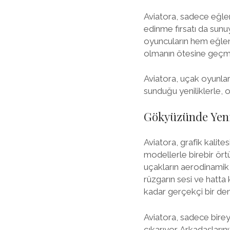
Aviatora, sadece eğlen
edinme fırsatı da sunuy
oyuncuların hem eğlen
olmanın ötesine geçme
Aviatora, uçak oyunlar
sunduğu yeniliklerle, 
Gökyüzünde Yeni
Aviatora, grafik kalite
modellerle birebir ör
uçakların aerodinamik 
rüzgarın sesi ve hatta 
kadar gerçekçi bir de
Aviatora, sadece bire
çıkarıyor. Arkadaşlarını