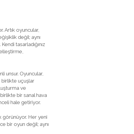
. Artık oyuncular,
işiklik değil; aynı
Kendi tasarladığınız
elleştirme,
li unsur. Oyuncular,
birlikte uçuşlar
oluşturma ve
irlikte bir sanal hava
eli hale getiriyor.
ak görünüyor. Her yeni
e bir oyun değil; aynı