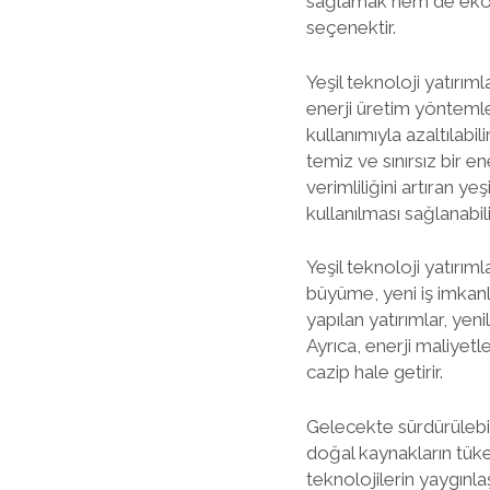
sağlamak hem de ekonom
seçenektir.
Yeşil teknoloji yatırıml
enerji üretim yöntemler
kullanımıyla azaltılabil
temiz ve sınırsız bir en
verimliliğini artıran ye
kullanılması sağlanabili
Yeşil teknoloji yatırı
büyüme, yeni iş imkan
yapılan yatırımlar, yeni
Ayrıca, enerji maliyetle
cazip hale getirir.
Gelecekte sürdürülebili
doğal kaynakların tüken
teknolojilerin yaygınl