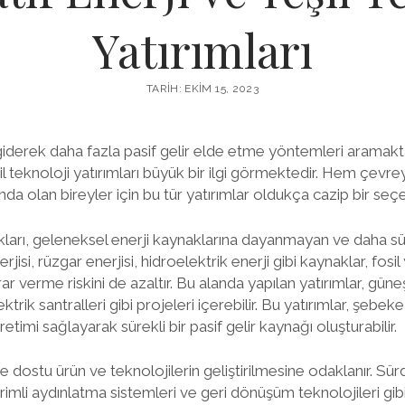
Yatırımları
TARIH: EKIM 15, 2023
iderek daha fazla pasif gelir elde etme yöntemleri aramakt
şil teknoloji yatırımları büyük bir ilgi görmektedir. Hem çevr
nda olan bireyler için bu tür yatırımlar oldukça cazip bir seçe
akları, geleneksel enerji kaynaklarına dayanmayan ve daha sür
jisi, rüzgar enerjisi, hidroelektrik enerji gibi kaynaklar, fosil 
r verme riskini de azaltır. Bu alanda yapılan yatırımlar, güne
ktrik santralleri gibi projeleri içerebilir. Bu yatırımlar, şebeke
etimi sağlayarak sürekli bir pasif gelir kaynağı oluşturabilir.
re dostu ürün ve teknolojilerin geliştirilmesine odaklanır. Sürd
rimli aydınlatma sistemleri ve geri dönüşüm teknolojileri gibi