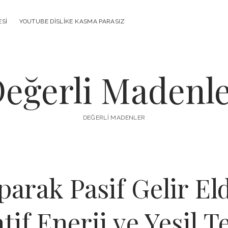
ESI
YOUTUBE DISLIKE KASMA PARASIZ
eğerli Madenl
DEĞERLI MADENLER
parak Pasif Gelir E
tif Enerji ve Yeşil T