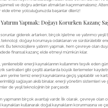
ünmeli ve doğru adımları atmaktan kaçınmamalısınız. Alterna
lir elde etme yolculuğunuzda başarılar dileriz!
ye Yatırım Yapmak: Doğayı Korurken Kazanç S
orunlar giderek artarken, birçok işletme ve yatırımcı yeşil
il teknoloji, doğayı korumaya odaklanan ve sürdürülebilir ene
ir. Bu teknolojilere yatırım yapmak, hem çevreye olan duya
dede finansal kazanç elde etmeyi mümkün kılar.
, yenilenebilir enerji kaynaklarının kullanımını teşvik eden gü
rik santralleri gibi çeşitli alanlarda büyük ilerlemeler kaydetm
tların yerine temiz enerji kaynaklarına geçiş yapılabilir ve karbo
rimliliği sağlayan akıllı binalar, enerji yönetim sistemleri v
er de yeşil teknolojinin bir parçasıdır.
ım yapmanın birçok avantajı vardır. İlk olarak, çevreye olan o
 kaynakları kullanarak doğal kaynakların korunmasına ve çevr