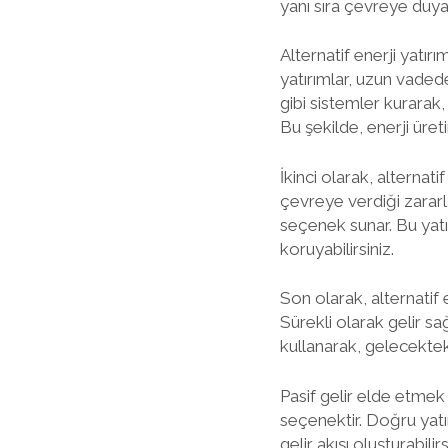
yanı sıra çevreye duyar
Alternatif enerji yatırı
yatırımlar, uzun vadede
gibi sistemler kurarak, e
Bu şekilde, enerji üretim
İkinci olarak, alternatif
çevreye verdiği zararla
seçenek sunar. Bu yatı
koruyabilirsiniz.
Son olarak, alternatif 
Sürekli olarak gelir sağ
kullanarak, gelecekteki
Pasif gelir elde etmek 
seçenektir. Doğru yatır
gelir akışı oluşturabil