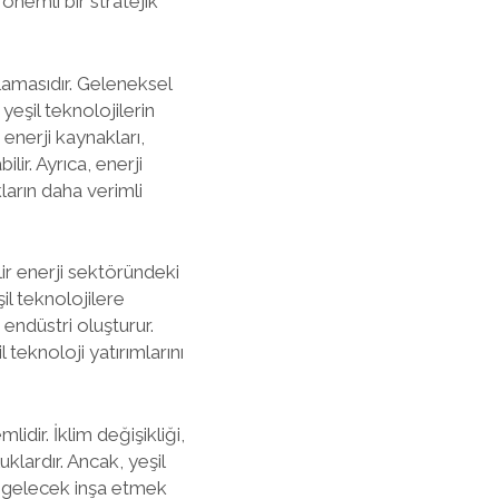
nemli bir stratejik
ğlamasıdır. Geleneksel
yeşil teknolojilerin
r enerji kaynakları,
lir. Ayrıca, enerji
kların daha verimli
ir enerji sektöründeki
l teknolojilere
 endüstri oluşturur.
l teknoloji yatırımlarını
idir. İklim değişikliği,
klardır. Ancak, yeşil
r gelecek inşa etmek