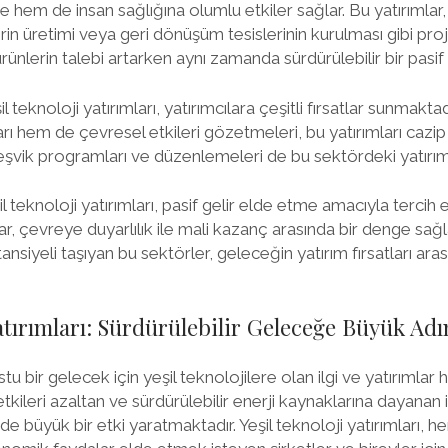
 hem de insan sağlığına olumlu etkiler sağlar. Bu yatırımlar, y
erin üretimi veya geri dönüşüm tesislerinin kurulması gibi proje
nlerin talebi artarken aynı zamanda sürdürülebilir bir pasif g
il teknoloji yatırımları, yatırımcılara çeşitli fırsatlar sunmakta
rı hem de çevresel etkileri gözetmeleri, bu yatırımları cazip
eşvik programları ve düzenlemeleri de bu sektördeki yatırım
il teknoloji yatırımları, pasif gelir elde etme amacıyla tercih 
ar, çevreye duyarlılık ile mali kazanç arasında bir denge sağl
siyeli taşıyan bu sektörler, geleceğin yatırım fırsatları aras
Yatırımları: Sürdürülebilir Geleceğe Büyük Ad
ir gelecek için yeşil teknolojilere olan ilgi ve yatırımlar h
etkileri azaltan ve sürdürülebilir enerji kaynaklarına dayana
e büyük bir etki yaratmaktadır. Yeşil teknoloji yatırımları,