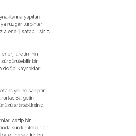
kaynaklarına yapılan
ya rüzgar türbinleri
la enerji satabilirsiniz.
ı enerji üretiminin
sürdürülebilir bir
a doğal kaynakları
tansiyeline sahiptir.
rurlar. Bu geliri
üzü artırabilirsiniz.
mları cazip bir
nda sürdürülebilir bir
rateji gerektirir, bu