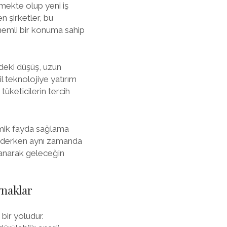
ümekte olup yeni iş
n şirketler, bu
önemli bir konuma sahip
indeki düşüş, uzun
il teknolojiye yatırım
tüketicilerin tercih
mik fayda sağlama
ik ederken aynı zamanda
klanarak geleceğin
ynaklar
 bir yoludur.