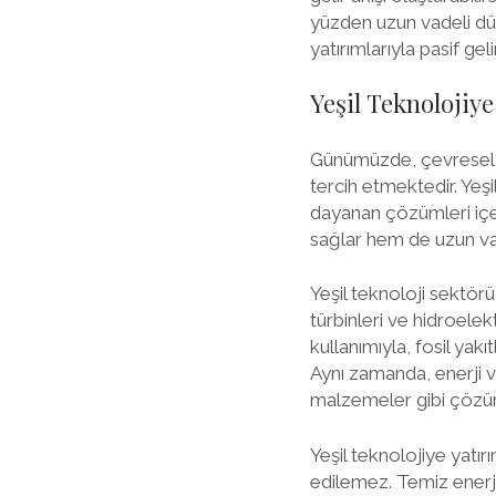
yüzden uzun vadeli düş
yatırımlarıyla pasif ge
Yeşil Teknoloji
Günümüzde, çevresel s
tercih etmektedir. Yeş
dayanan çözümleri içer
sağlar hem de uzun va
Yeşil teknoloji sektörü
türbinleri ve hidroelekt
kullanımıyla, fosil yakı
Aynı zamanda, enerji ve
malzemeler gibi çözüml
Yeşil teknolojiye yatır
edilemez. Temiz enerji