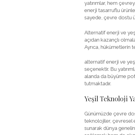
yatırımlar, hem çevreye
enerji tasarruflu ürünl
sayede, çevre dostu ürü
Alternatif enerji ve yeş
açıdan kazançlı olmala
Ayrıca, hükümetlerin t
alternatif enerji ve yeş
seçenektir. Bu yatırıml
alanda da büyüme potan
tutmaktadır.
Yeşil Teknoloji 
Günümüzde çevre dostu b
teknolojiler, çevresel 
sunarak dünya genelind