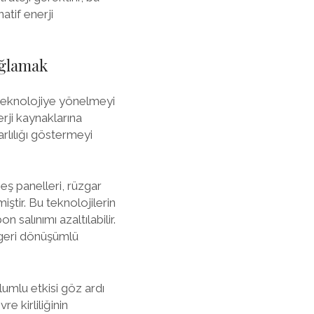
tif enerji
ağlamak
 teknolojiye yönelmeyi
rji kaynaklarına
rlılığı göstermeyi
neş panelleri, rüzgar
iştir. Bu teknolojilerin
n salınımı azaltılabilir.
e geri dönüşümlü
lumlu etkisi göz ardı
e kirliliğinin