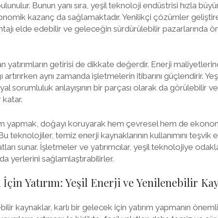
ulunulur. Bunun yanı sıra, yeşil teknoloji endüstrisi hızla büy
konomik kazanç da sağlamaktadır. Yenilikçi çözümler geliştire
ajı elde edebilir ve geleceğin sürdürülebilir pazarlarında 
an yatırımların getirisi de dikkate değerdir. Enerji maliyetler
ı artırırken aynı zamanda işletmelerin itibarını güçlendirir. Yeş
 sorumluluk anlayışının bir parçası olarak da görülebilir ve 
 katar.
tırım yapmak, doğayı koruyarak hem çevresel hem de ekono
 Bu teknolojiler, temiz enerji kaynaklarının kullanımını teşv
atları sunar. İşletmeler ve yatırımcılar, yeşil teknolojiye oda
a yerlerini sağlamlaştırabilirler.
 İçin Yatırım: Yeşil Enerji ve Yenilenebilir Ka
ebilir kaynaklar, karlı bir gelecek için yatırım yapmanın önemli