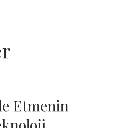
er
lde Etmenin
eknoloji