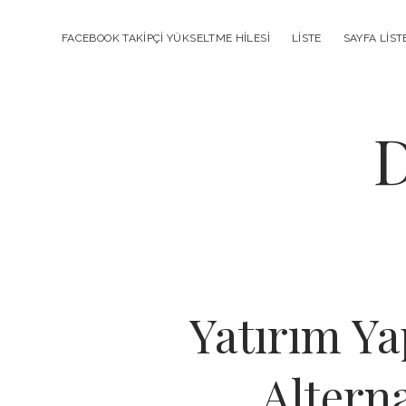
FACEBOOK TAKIPÇI YÜKSELTME HILESI
LISTE
SAYFA LIST
D
Yatırım Ya
Alterna