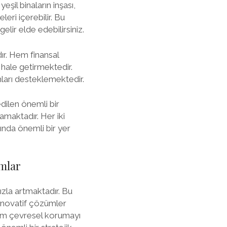
eşil binaların inşası,
leri içerebilir. Bu
elir elde edebilirsiniz.
dır. Hem finansal
 hale getirmektedir.
ları desteklemektedir.
edilen önemli bir
amaktadır. Her iki
ında önemli bir yer
ımlar
ızla artmaktadır. Bu
n inovatif çözümler
 hem çevresel korumayı