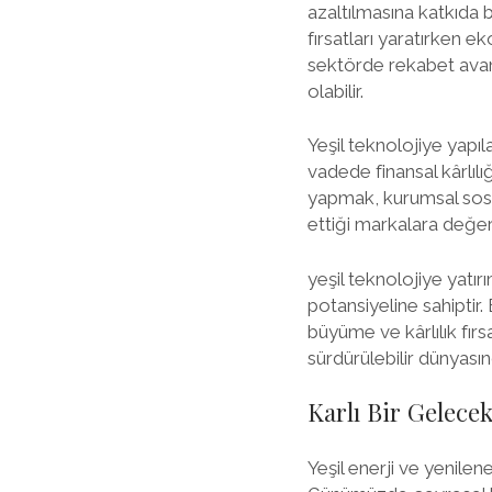
azaltılmasına katkıda b
fırsatları yaratırken e
sektörde rekabet avant
olabilir.
Yeşil teknolojiye yapıl
vadede finansal kârlılığ
yapmak, kurumsal sosyal
ettiği markalara değer
yeşil teknolojiye ya
potansiyeline sahiptir.
büyüme ve kârlılık fırs
sürdürülebilir dünyasınd
Karlı Bir Gelecek
Yeşil enerji ve yenilen