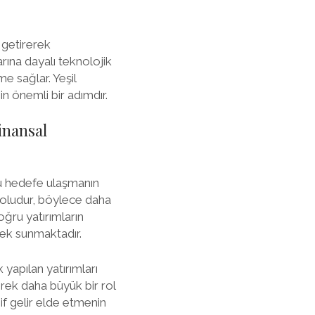
a getirerek
rına dayalı teknolojik
e sağlar. Yeşil
in önemli bir adımdır.
Finansal
bu hedefe ulaşmanın
r yoludur, böylece daha
oğru yatırımların
nek sunmaktadır.
 yapılan yatırımları
erek daha büyük bir rol
if gelir elde etmenin