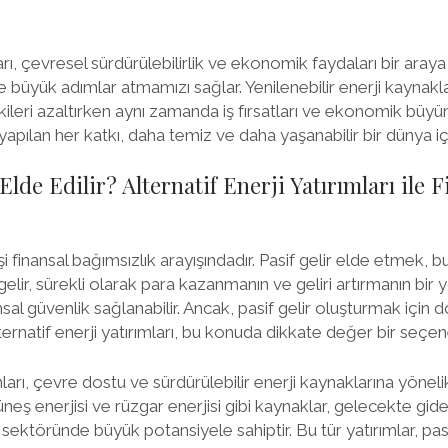
ları, çevresel sürdürülebilirlik ve ekonomik faydaları bir aray
 büyük adımlar atmamızı sağlar. Yenilenebilir enerji kaynakla
ileri azaltırken aynı zamanda iş fırsatları ve ekonomik büyüm
 yapılan her katkı, daha temiz ve daha yaşanabilir bir dünya iç
 Elde Edilir? Alternatif Enerji Yatırımları ile 
 finansal bağımsızlık arayışındadır. Pasif gelir elde etmek, 
if gelir, sürekli olarak para kazanmanın ve geliri artırmanın bi
sal güvenlik sağlanabilir. Ancak, pasif gelir oluşturmak için d
lternatif enerji yatırımları, bu konuda dikkate değer bir seçe
mları, çevre dostu ve sürdürülebilir enerji kaynaklarına yönelik
üneş enerjisi ve rüzgar enerjisi gibi kaynaklar, gelecekte gid
sektöründe büyük potansiyele sahiptir. Bu tür yatırımlar, pas