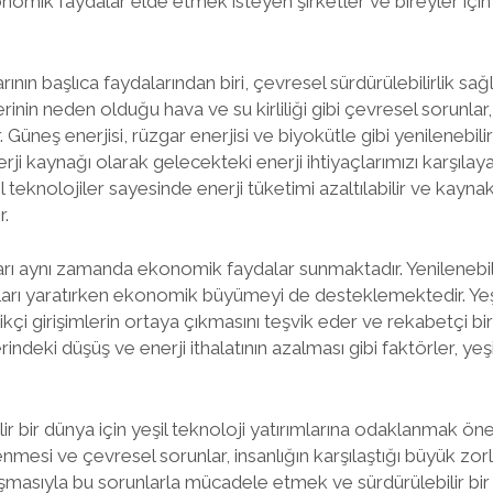
ik faydalar elde etmek isteyen şirketler ve bireyler için ö
arının başlıca faydalarından biri, çevresel sürdürülebilirlik sa
inin neden olduğu hava ve su kirliliği gibi çevresel sorunlar, 
ir. Güneş enerjisi, rüzgar enerjisi ve biyokütle gibi yenilenebili
erji kaynağı olarak gelecekteki enerji ihtiyaçlarımızı karşılayabi
şil teknolojiler sayesinde enerji tüketimi azaltılabilir ve kayna
r.
mları aynı zamanda ekonomik faydalar sunmaktadır. Yenilenebil
ları yaratırken ekonomik büyümeyi de desteklemektedir. Yeşi
likçi girişimlerin ortaya çıkmasını teşvik eder ve rekabetçi bir
rindeki düşüş ve enerji ithalatının azalması gibi faktörler, yeşi
r bir dünya için yeşil teknoloji yatırımlarına odaklanmak öneml
mesi ve çevresel sorunlar, insanlığın karşılaştığı büyük zorlu
aşmasıyla bu sorunlarla mücadele etmek ve sürdürülebilir bi