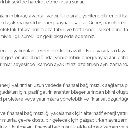
lı bir şekilde hareket etme fırsatı sunar.
mlarının birkaç avantajı vardır. İlk olarak, yenilenebilir enerji 
 düşük maliyetli bir enerji kaynağı sağlar. Güneş panelleri ve
lektrik faturalarınızı azaltabilir ve hatta enerji şirketlerine faz
iyle ilgili sürekli bir gelir akışı elde edersiniz.
 enerji yatırımları çevresel etkileri azaltır. Fosil yakıtlara dayal
r göz önüne alındığında, yenilenebilir enerji kaynakları daha 
rımlar sayesinde, karbon ayak izinizi azaltırken aynı zamand
enerji yatırımları uzun vadede finansal bağımsızlık sağlama po
ladıkları için, pasif gelirin anahtar bileşenlerinden birini oluştu
 projelere veya yatırımlara yönelebilir ve finansal özgürlüğün
ve finansal bağımsızlığı yakalamak için alternatif enerji yatırı
ımlarla, çevre dostu bir gelecek için çalışabilirken aynı zama
irsiniz. Unutmayın, finansal bağımsızlık elde etmek zaman ve st