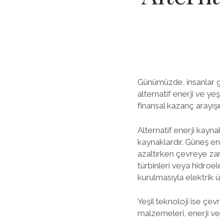
Günümüzde, insanlar g
alternatif enerji ve ye
finansal kazanç arayışı
Alternatif enerji kayn
kaynaklardır. Güneş ener
azaltırken çevreye zara
türbinleri veya hidroele
kurulmasıyla elektrik ür
Yeşil teknoloji ise çev
malzemeleri, enerji ve