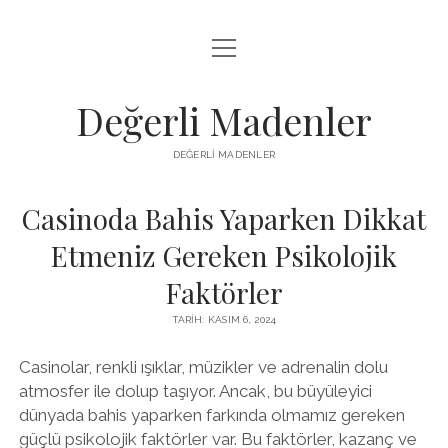
menüyü
FACEBOOK TAKIPÇI YÜKSELTME HILESI
aç
LISTE
Değerli Madenler
SAYFA LISTESI
DEĞERLI MADENLER
YOUTUBE DISLIKE KASMA PARASIZ
Casinoda Bahis Yaparken Dikkat
Etmeniz Gereken Psikolojik
Faktörler
TARIH: KASIM 6, 2024
Casinolar, renkli ışıklar, müzikler ve adrenalin dolu
atmosfer ile dolup taşıyor. Ancak, bu büyüleyici
dünyada bahis yaparken farkında olmamız gereken
güçlü psikolojik faktörler var. Bu faktörler, kazanç ve