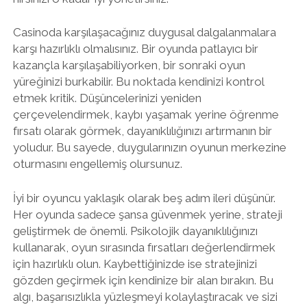
Casinoda karşılaşacağınız duygusal dalgalanmalara
karşı hazırlıklı olmalısınız. Bir oyunda patlayıcı bir
kazançla karşılaşabiliyorken, bir sonraki oyun
yüreğinizi burkabilir. Bu noktada kendinizi kontrol
etmek kritik. Düşüncelerinizi yeniden
çerçevelendirmek, kaybı yaşamak yerine öğrenme
fırsatı olarak görmek, dayanıklılığınızı artırmanın bir
yoludur. Bu sayede, duygularınızın oyunun merkezine
oturmasını engellemiş olursunuz.
İyi bir oyuncu yaklaşık olarak beş adım ileri düşünür.
Her oyunda sadece şansa güvenmek yerine, strateji
geliştirmek de önemli. Psikolojik dayanıklılığınızı
kullanarak, oyun sırasında fırsatları değerlendirmek
için hazırlıklı olun. Kaybettiğinizde ise stratejinizi
gözden geçirmek için kendinize bir alan bırakın. Bu
algı, başarısızlıkla yüzleşmeyi kolaylaştıracak ve sizi