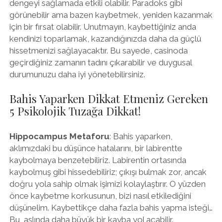
dengeyi sağlamada etkili olabilir. Paradoks gibi
görünebilir ama bazen kaybetmek, yeniden kazanmak
için bir fırsat olabilir. Unutmayın, kaybettiğiniz anda
kendinizi toparlamak, kazandığınızda daha da güçlü
hissetmenizi sağlayacaktır. Bu sayede, casinoda
geçirdiğiniz zamanın tadını çıkarabilir ve duygusal
durumunuzu daha iyi yönetebilirsiniz.
Bahis Yaparken Dikkat Etmeniz Gereken
5 Psikolojik Tuzağa Dikkat!
Hippocampus Metaforu
: Bahis yaparken,
aklımızdaki bu düşünce hatalarını, bir labirentte
kaybolmaya benzetebiliriz. Labirentin ortasında
kaybolmuş gibi hissedebiliriz; çıkışı bulmak zor, ancak
doğru yola sahip olmak işimizi kolaylaştırır. O yüzden
önce kaybetme korkusunun, bizi nasıl etkilediğini
düşünelim. Kaybettikçe daha fazla bahis yapma isteği…
Bu, aslında daha büyük bir kayba yol açabilir.