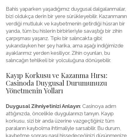
Bahis yaparken yaşadığımız duygusal dalgalanmalar,
bizi oldukça derin bir yere sürükleyebilir. Kazanmanın
verdiği mutluluk ve kaybetmenin getirdiği hüsran bir
yanda, tüm bu hislerin birbirleriyle savaştığı bir zihin
çarpışması yaşarız. Tıpkı bir salıncakta gibi;
yukarıdayken her şey harika, ama aşağı indiğimizde
ayaklarımız yerden kesiliyor. Zihin oyunları, bu
salıncağın tehlikeli bir yolculuğuna dönüşebilir.
Kayıp Korkusu ve Kazanma Hırsı:
Casinoda Duygusal Durumunuzu
Yönetmenin Yolları
Duygusal Zihniyetinizi Anlayın
: Casinoya adım
attığınızda, öncelikle duygularınızı tanıyın. Kayıp
korkusu, sizi bir anda üzerine vazgeçtiğiniz tüm
paraların kaybolma ihtimaliyle sarsabilir. Bu durum,
kaybetme sonrası nasıl hissedeceğinizi düşünmenize