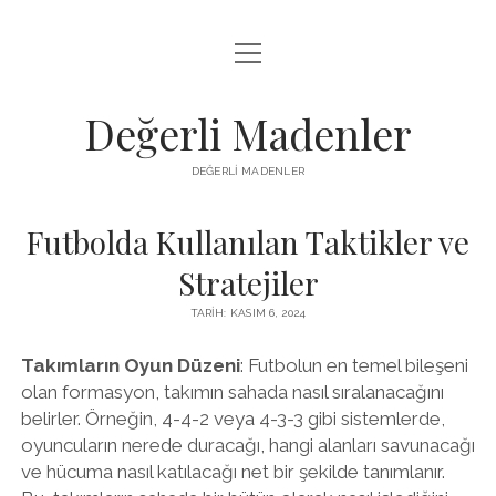
menüyü
FACEBOOK TAKIPÇI YÜKSELTME HILESI
aç
LISTE
Değerli Madenler
SAYFA LISTESI
DEĞERLI MADENLER
YOUTUBE DISLIKE KASMA PARASIZ
Futbolda Kullanılan Taktikler ve
Stratejiler
TARIH: KASIM 6, 2024
Takımların Oyun Düzeni
: Futbolun en temel bileşeni
olan formasyon, takımın sahada nasıl sıralanacağını
belirler. Örneğin, 4-4-2 veya 4-3-3 gibi sistemlerde,
oyuncuların nerede duracağı, hangi alanları savunacağı
ve hücuma nasıl katılacağı net bir şekilde tanımlanır.