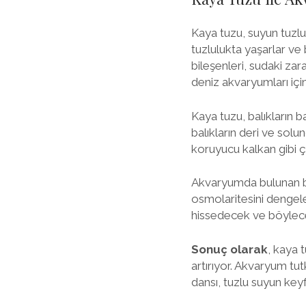
Kaya tuzu, suyun tuzlulu
tuzlulukta yaşarlar ve
bileşenleri, sudaki zara
deniz akvaryumları için
Kaya tuzu, balıkların 
balıkların deri ve solu
koruyucu kalkan gibi ça
Akvaryumda bulunan bal
osmolaritesini dengele
hissedecek ve böylece
Sonuç olarak
, kaya 
artırıyor. Akvaryum tut
dansı, tuzlu suyun key