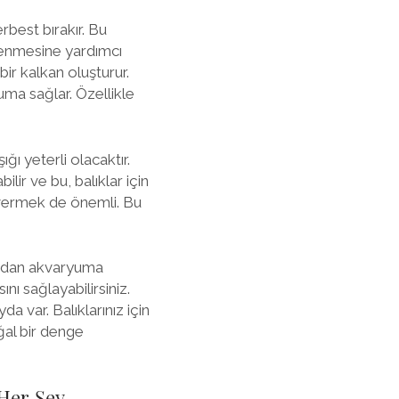
best bırakır. Bu
çlenmesine yardımcı
 bir kalkan oluşturur.
uma sağlar. Özellikle
ğı yeterli olacaktır.
ilir ve bu, balıklar için
n vermek de önemli. Bu
ından akvaryuma
ı sağlayabilirsiniz.
 var. Balıklarınız için
ğal bir denge
 Her Şey