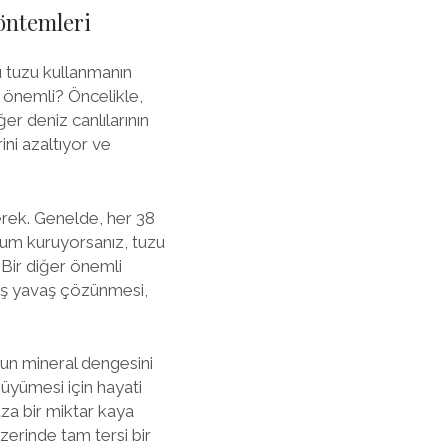
öntemleri
 tuzu kullanmanın
r önemli? Öncelikle,
ğer deniz canlılarının
ini azaltıyor ve
erek. Genelde, her 38
aryum kuruyorsanız, tuzu
. Bir diğer önemli
aş yavaş çözünmesi,
yun mineral dengesini
büyümesi için hayati
za bir miktar kaya
üzerinde tam tersi bir