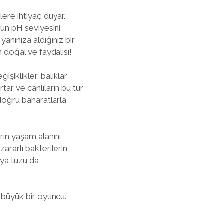
ere ihtiyaç duyar.
uyun pH seviyesini
yanınıza aldığınız bir
n doğal ve faydalısı!
işiklikler, balıklar
tar ve canlıların bu tür
 doğru baharatlarla
ın yaşam alanını
rarlı bakterilerin
aya tuzu da
büyük bir oyuncu.