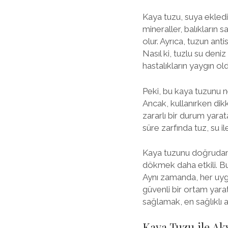
Kaya tuzu, suya ekled
mineraller, balıkların 
olur. Ayrıca, tuzun anti
Nasıl ki, tuzlu su deni
hastalıkların yaygın o
Peki, bu kaya tuzunu ne
Ancak, kullanırken dikka
zararlı bir durum yara
süre zarfında tuz, su i
Kaya tuzunu doğrudan 
dökmek daha etkili. Bu
Aynı zamanda, her uygu
güvenli bir ortam yar
sağlamak, en sağlıklı 
Kaya Tuzu ile Ak