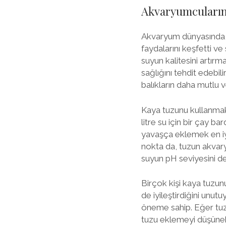
Akvaryumcuların 
Akvaryum dünyasında, 
faydalarını keşfetti v
suyun kalitesini artırma
sağlığını tehdit edebil
balıkların daha mutlu v
Kaya tuzunu kullanmak 
litre su için bir çay b
yavaşça eklemek en iyisi
nokta da, tuzun akvar
suyun pH seviyesini d
Birçok kişi kaya tuzun
de iyileştirdiğini unut
öneme sahip. Eğer tuz
tuzu eklemeyi düşünebil