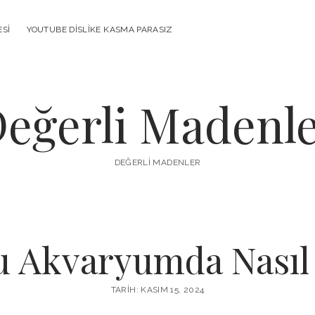
ESI
YOUTUBE DISLIKE KASMA PARASIZ
eğerli Madenl
DEĞERLI MADENLER
 Akvaryumda Nasıl 
TARIH: KASIM 15, 2024