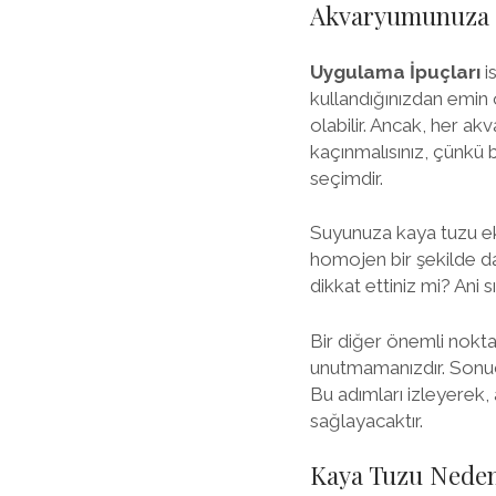
Akvaryumunuza K
Uygulama İpuçları
i
kullandığınızdan emin o
olabilir. Ancak, her ak
kaçınmalısınız, çünkü bu
seçimdir.
Suyunuza kaya tuzu ek
homojen bir şekilde da
dikkat ettiniz mi? Ani sı
Bir diğer önemli nokta
unutmamanızdır. Sonuçta
Bu adımları izleyerek,
sağlayacaktır.
Kaya Tuzu Neden