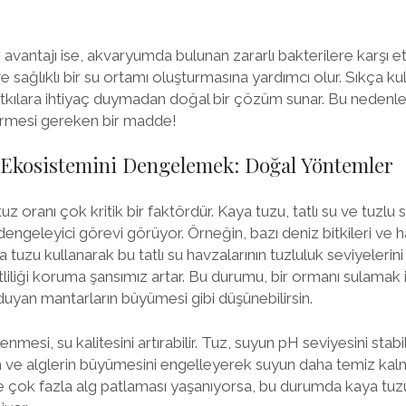
avantajı ise, akvaryumda bulunan zararlı bakterilere karşı etk
e sağlıklı bir su ortamı oluşturmasına yardımcı olur. Sıkça kul
atkılara ihtiyaç duymadan doğal bir çözüm sunar. Bu neden
girmesi gereken bir madde!
u Ekosistemini Dengelemek: Doğal Yöntemler
z oranı çok kritik bir faktördür. Kaya tuzu, tatlı su ve tuzl
engeleyici görevi görüyor. Örneğin, bazı deniz bitkileri ve hay
a tuzu kullanarak bu tatlı su havzalarının tuzluluk seviyelerini
liliği koruma şansımız artar. Bu durumu, bir ormanı sulamak iç
duyan mantarların büyümesi gibi düşünebilirsin.
mesi, su kalitesini artırabilir. Tuz, suyun pH seviyesini stabi
rin ve alglerin büyümesini engelleyerek suyun daha temiz kalm
e çok fazla alg patlaması yaşanıyorsa, bu durumda kaya tuz