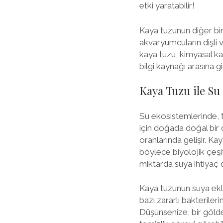
etki yaratabilir!
Kaya tuzunun diğer bir 
akvaryumcuların dişli v
kaya tuzu, kimyasal k
bilgi kaynağı arasına 
Kaya Tuzu ile S
Su ekosistemlerinde, tu
için doğada doğal bir d
oranlarında gelişir. Kay
böylece biyolojik çeşit
miktarda suya ihtiyaç 
Kaya tuzunun suya eklen
bazı zararlı bakterile
Düşünsenize, bir göld