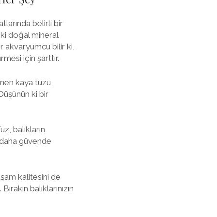
larında belirli bir
ki doğal mineral
er akvaryumcu bilir ki,
mesi için şarttır.
enen kaya tuzu,
Düşünün ki bir
z, balıkların
ni daha güvende
aşam kalitesini de
ırakın balıklarınızın