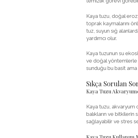
temizlik görevi görebil
Kaya tuzu, doğal erozy
toprak kaymalarını önl
tuz, suyun sığ alanlar
yardımcı olur.
Kaya tuzunun su ekosis
ve doğal yöntemlerle 
sunduğu bu basit ama e
Sıkça Sorulan So
Kaya Tuzu Akvaryumd
Kaya tuzu, akvaryum or
balıkların ve bitkilerin
sağlayabilir ve stres sev
Kaya Tuzu Kullanım M