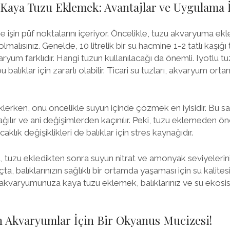
aya Tuzu Eklemek: Avantajlar ve Uygulama İ
se işin püf noktalarını içeriyor. Öncelikle, tuzu akvaryuma ek
lmalısınız. Genelde, 10 litrelik bir su hacmine 1-2 tatlı kaşığ
varyum farklıdır. Hangi tuzun kullanılacağı da önemli. Iyotlu 
 balıklar için zararlı olabilir. Ticari su tuzları, akvaryum ortamı
lerken, onu öncelikle suyun içinde çözmek en iyisidir. Bu s
ğılır ve ani değişimlerden kaçınılır. Peki, tuzu eklemeden ön
caklık değişiklikleri de balıklar için stres kaynağıdır.
, tuzu ekledikten sonra suyun nitrat ve amonyak seviyelerin
, balıklarınızın sağlıklı bir ortamda yaşaması için su kalite
 akvaryumunuza kaya tuzu eklemek, balıklarınız ve su ekosi
 Akvaryumlar İçin Bir Okyanus Mucizesi!