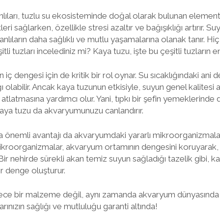
anlıları, tuzlu su ekosisteminde doğal olarak bulunan elementl
ri sağlarken, özellikle stresi azaltır ve bağışıklığı artırır. S
lıların daha sağlıklı ve mutlu yaşamalarına olanak tanır. Hiç 
li tuzları incelediniz mi? Kaya tuzu, işte bu çeşitli tuzların e
 dengesi için de kritik bir rol oynar. Su sıcaklığındaki ani değ
 olabilir. Ancak kaya tuzunun etkisiyle, suyun genel kalitesi ar
atlatmasına yardımcı olur. Yani, tıpkı bir şefin yemeklerinde
 kaya tuzu da akvaryumunuzu canlandırır.
a önemli avantajı da akvaryumdaki yararlı mikroorganizmalar
kroorganizmalar, akvaryum ortamının dengesini koruyarak, za
ir nehirde sürekli akan temiz suyun sağladığı tazelik gibi, k
 denge oluşturur.
ece bir malzeme değil, aynı zamanda akvaryum dünyasında 
rınızın sağlığı ve mutluluğu garanti altında!