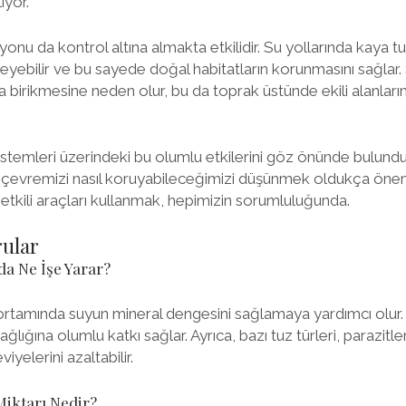
iyor.
onu da kontrol altına almakta etkilidir. Su yollarında kaya 
eyebilir ve bu sayede doğal habitatların korunmasını sağlar. 
da birikmesine neden olur, bu da toprak üstünde ekili alanlar
temleri üzerindeki bu olumlu etkilerini göz önünde bulundur
çevremizi nasıl koruyabileceğimizi düşünmek oldukça önem
tkili araçları kullanmak, hepimizin sorumluluğunda.
rular
a Ne İşe Yarar?
tamında suyun mineral dengesini sağlamaya yardımcı olur. Su
 sağlığına olumlu katkı sağlar. Ayrıca, bazı tuz türleri, parazit
iyelerini azaltabilir.
iktarı Nedir?