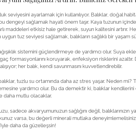
k seviyesini ayarlamak için kullanılıyor. Balıklar, doğal habitat
 bu dengeyi sağlamak hayati önem taşır. Kaya tuzunun içinde
rlı maddeleri etkisiz hale getirerek, suyun kalitesini artırır. H
 uygun tuz seviyesi sağlamak, balıkların sağlıklı bir yaşam sür
bağışıklık sistemini güçlendirmeye de yardımcı olur. Suya ekl
ngaç formasyonlarını koruyarak, enfeksiyon risklerini azaltır. 
lışıyor; her balık, kendi savunmasını kuvvetlendirebilir.
ıklar, tuzlu su ortamında daha az stres yaşar. Neden mi? Tu
mesine yardımcı olur. Bu da demektir ki, balıklar kendileri
 daha mutlu olacaklar.
tuzu, sadece akvaryumunuzun sağlığını değil, balıklarınızın y
kunuz varsa, bu değerli minerali mutlaka deneyimlemelisiniz. B
fiyle daha da güzelleşsin!