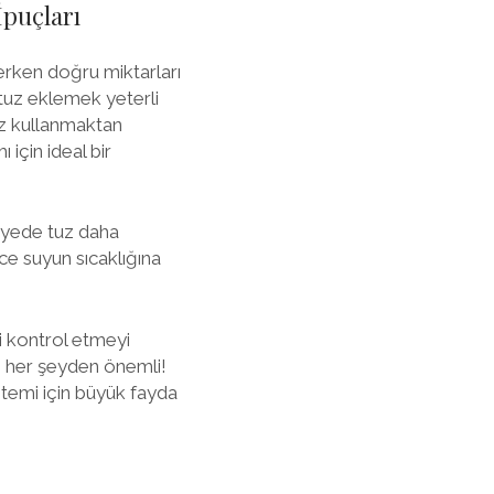
puçları
lerken doğru miktarları
ı tuz eklemek yeterli
tuz kullanmaktan
 için ideal bir
ayede tuz daha
ce suyun sıcaklığına
i kontrol etmeyi
si her şeyden önemli!
stemi için büyük fayda