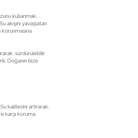
tuzunu kullanmak,
Su akışını yavaşlatan
ın korunmasına
arak, sürdürülebilir
li. Doğanın bize
 kalitesini artırarak,
lere karşı koruma