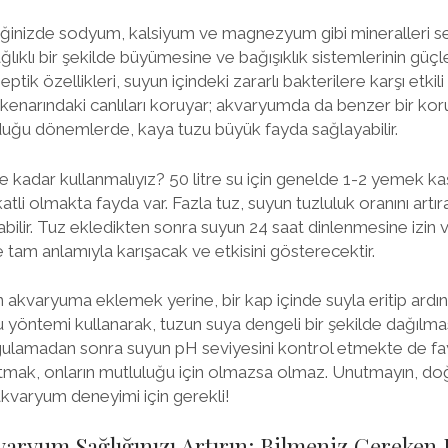
iğinizde sodyum, kalsiyum ve magnezyum gibi mineralleri ser
sağlıklı bir şekilde büyümesine ve bağışıklık sistemlerinin gü
septik özellikleri, suyun içindeki zararlı bakterilere karşı etkili
z kenarındaki canlıları koruyar; akvaryumda da benzer bir kor
lduğu dönemlerde, kaya tuzu büyük fayda sağlayabilir.
 kadar kullanmalıyız? 50 litre su için genelde 1-2 yemek kaşı
tli olmakta fayda var. Fazla tuz, suyun tuzluluk oranını artırab
tabilir. Tuz ekledikten sonra suyun 24 saat dinlenmesine izi
le tam anlamıyla karışacak ve etkisini gösterecektir.
akvaryuma eklemek yerine, bir kap içinde suyla eritip ard
 yöntemi kullanarak, tuzun suya dengeli bir şekilde dağılmasın
lamadan sonra suyun pH seviyesini kontrol etmekte de fayda
atmak, onların mutluluğu için olmazsa olmaz. Unutmayın, do
akvaryum deneyimi için gerekli!
varyum Sağlığınızı Artırın: Bilmeniz Gereken