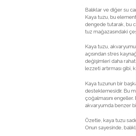
Balıklar ve diğer su c
Kaya tuzu, bu elementle
dengede tutarak, bu can
tuz mağazasındaki çeşit
Kaya tuzu, akvaryumun iç
açısından stres kaynağı
değişimleri daha rahat 
lezzeti artırması gibi,
Kaya tuzunun bir başk
desteklemesidir. Bu mi
çoğalmasını engeller. B
akvaryumda benzer bir
Özetle, kaya tuzu sad
Onun sayesinde, balıkla