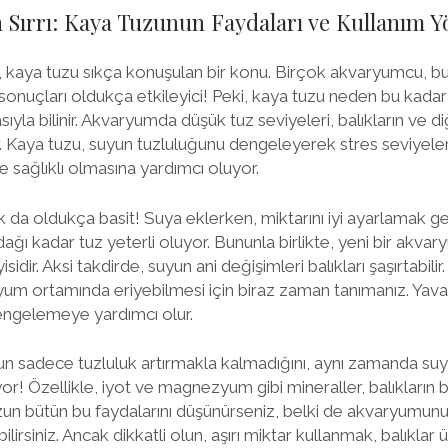
Sırrı: Kaya Tuzunun Faydaları ve Kullanım Y
kaya tuzu sıkça konuşulan bir konu. Birçok akvaryumcu, bu
e sonuçları oldukça etkileyici! Peki, kaya tuzu neden bu kada
sıyla bilinir. Akvaryumda düşük tuz seviyeleri, balıkların ve di
ir. Kaya tuzu, suyun tuzluluğunu dengeleyerek stres seviyeler
e sağlıklı olmasına yardımcı oluyor.
da oldukça basit! Suya eklerken, miktarını iyi ayarlamak g
ardağı kadar tuz yeterli oluyor. Bununla birlikte, yeni bir akv
dir. Aksi takdirde, suyun ani değişimleri balıkları şaşırtabilir
yum ortamında eriyebilmesi için biraz zaman tanımanız. Yav
engelemeye yardımcı olur.
un sadece tuzluluk artırmakla kalmadığını, aynı zamanda su
uyor! Özellikle, iyot ve magnezyum gibi mineraller, balıkların 
un bütün bu faydalarını düşünürseniz, belki de akvaryumunu
irsiniz. Ancak dikkatli olun, aşırı miktar kullanmak, balıklar 