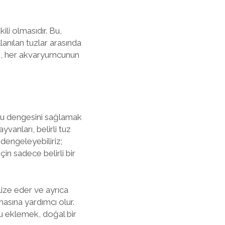
ili olmasıdır. Bu,
lanılan tuzlar arasında
le, her akvaryumcunun
u su dengesini sağlamak
vanları, belirli tuz
 dengeleyebiliriz;
in sadece belirli bir
lize eder ve ayrıca
asına yardımcı olur.
u eklemek, doğal bir