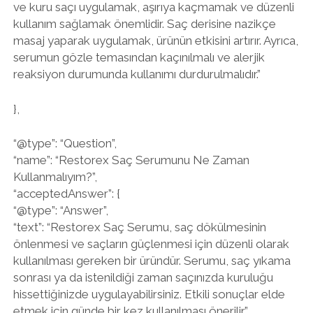
ve kuru saçı uygulamak, aşırıya kaçmamak ve düzenli
kullanım sağlamak önemlidir. Saç derisine nazikçe
masaj yaparak uygulamak, ürünün etkisini artırır. Ayrıca,
serumun gözle temasından kaçınılmalı ve alerjik
reaksiyon durumunda kullanımı durdurulmalıdır.”
},
“@type”: “Question”,
“name”: “Restorex Saç Serumunu Ne Zaman
Kullanmalıyım?”,
“acceptedAnswer”: {
“@type”: “Answer”,
“text”: “Restorex Saç Serumu, saç dökülmesinin
önlenmesi ve saçların güçlenmesi için düzenli olarak
kullanılması gereken bir üründür. Serumu, saç yıkama
sonrası ya da istenildiği zaman saçınızda kuruluğu
hissettiğinizde uygulayabilirsiniz. Etkili sonuçlar elde
etmek için günde bir kez kullanılması önerilir.”