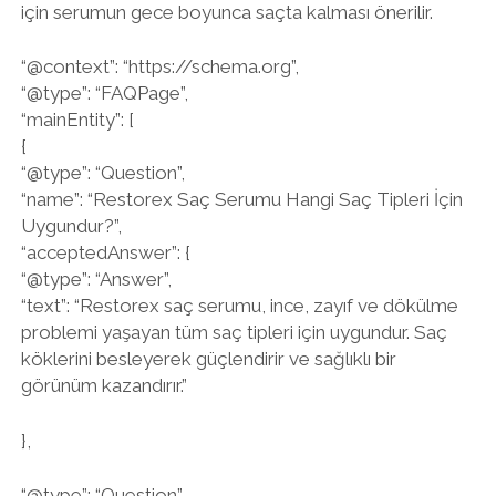
için serumun gece boyunca saçta kalması önerilir.
“@context”: “https://schema.org”,
“@type”: “FAQPage”,
“mainEntity”: [
{
“@type”: “Question”,
“name”: “Restorex Saç Serumu Hangi Saç Tipleri İçin
Uygundur?”,
“acceptedAnswer”: {
“@type”: “Answer”,
“text”: “Restorex saç serumu, ince, zayıf ve dökülme
problemi yaşayan tüm saç tipleri için uygundur. Saç
köklerini besleyerek güçlendirir ve sağlıklı bir
görünüm kazandırır.”
},
“@type”: “Question”,