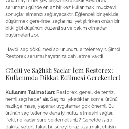
Unutmayın, her şey alışkanlıkta saklı! Restorex
serumunu günde en az bir kez kullanmak, mucizevi
sonuçlar almanızı sağlayacaktır. Eğlenceli bir şekilde
düşünmek gerekirse, saçlarınızı yetiştirirken onları bir
bitki gibi düşünün; düzenli su ve bakım olmadan
büyümeleri zor.
Haydi, saç dökülmesi sorununuzu ertelemeyin. Şimdi,
Restorex serumu hayatınıza dahil etme vakti!
Güçlü ve Sağlıklı Saçlar İçin Restorex:
Kullanımda Dikkat Edilmesi Gerekenler!
Kullanım Talimatları
: Restorex, genellikle temiz,
nemli saçı hedef alır. Saçınızı yıkadıktan sonra, ürünü
nazikçe masaj yaparak uygulamak çok önemli. Bu,
ürünün saç tellerine daha iyi nüfuz etmesini sağlar.
Peki, ne kadar süre beklemelisiniz? Genelde 5-10
dakika yeterli fakat bu süreyi biraz uzatmak, etkisini