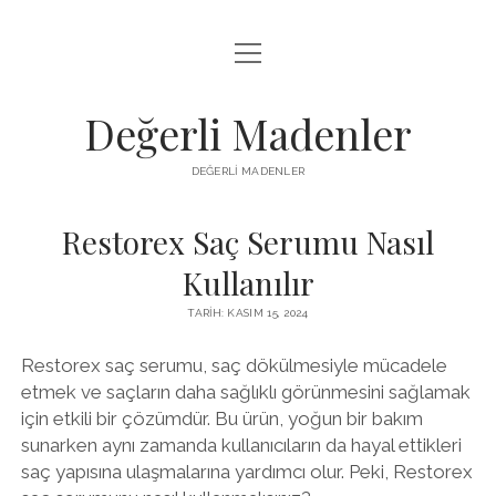
menüyü
FACEBOOK TAKIPÇI YÜKSELTME HILESI
aç
LISTE
Değerli Madenler
SAYFA LISTESI
DEĞERLI MADENLER
YOUTUBE DISLIKE KASMA PARASIZ
Restorex Saç Serumu Nasıl
Kullanılır
TARIH: KASIM 15, 2024
Restorex saç serumu, saç dökülmesiyle mücadele
etmek ve saçların daha sağlıklı görünmesini sağlamak
için etkili bir çözümdür. Bu ürün, yoğun bir bakım
sunarken aynı zamanda kullanıcıların da hayal ettikleri
saç yapısına ulaşmalarına yardımcı olur. Peki, Restorex