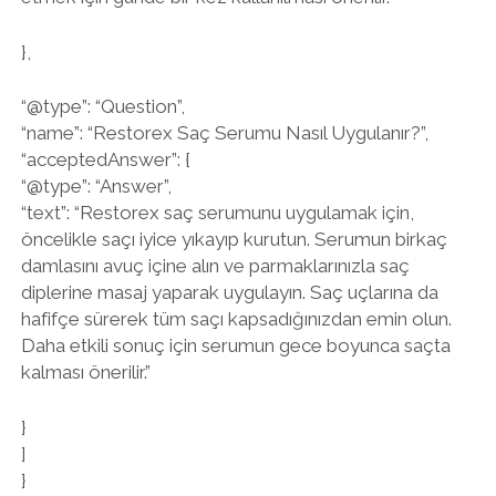
},
“@type”: “Question”,
“name”: “Restorex Saç Serumu Nasıl Uygulanır?”,
“acceptedAnswer”: {
“@type”: “Answer”,
“text”: “Restorex saç serumunu uygulamak için,
öncelikle saçı iyice yıkayıp kurutun. Serumun birkaç
damlasını avuç içine alın ve parmaklarınızla saç
diplerine masaj yaparak uygulayın. Saç uçlarına da
hafifçe sürerek tüm saçı kapsadığınızdan emin olun.
Daha etkili sonuç için serumun gece boyunca saçta
kalması önerilir.”
}
]
}