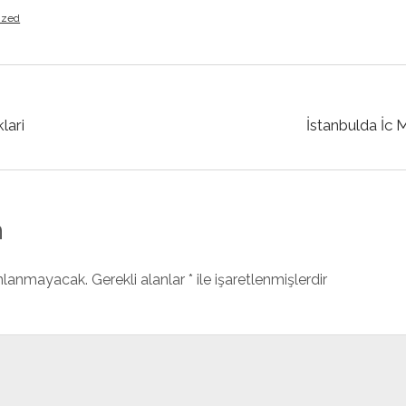
ized
lari
İstanbulda İc 
n
ınlanmayacak.
Gerekli alanlar
*
ile işaretlenmişlerdir