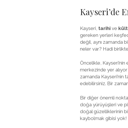
Kayseri’de E
Kayseri,
tarihi
ve
kült
gereken yerleri keşfede
değil, aynı zamanda bi
neler var? Hadi birlikt
Öncelikle, Kayseri’nin 
merkezinde yer alıyor 
zamanda Kayseri’nin tar
edebilirsiniz. Bir zam
Bir diğer önemli nokta
doğa yürüyüşleri ve pik
doğal güzelliklerinin 
kaybolmak gibisi yok!