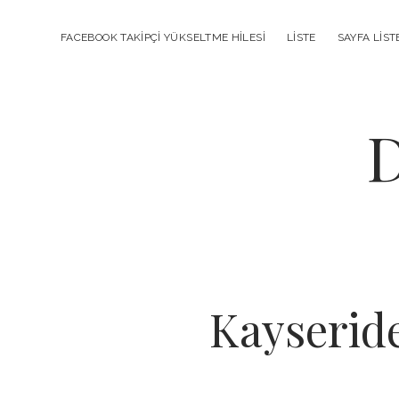
FACEBOOK TAKIPÇI YÜKSELTME HILESI
LISTE
SAYFA LIST
D
Kayseride