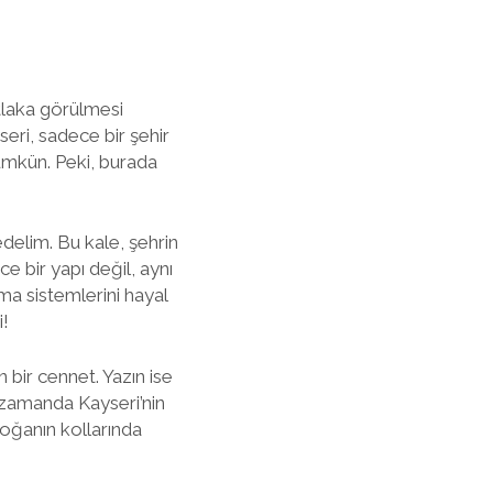
utlaka görülmesi
seri, sadece bir şehir
mümkün. Peki, burada
delim. Bu kale, şehrin
 bir yapı değil, aynı
ma sistemlerini hayal
i!
 bir cennet. Yazın ise
ı zamanda Kayseri’nin
oğanın kollarında