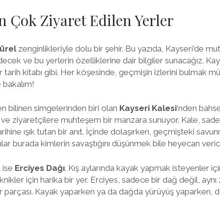
n Çok Ziyaret Edilen Yerler
ürel
zenginlikleriyle dolu bir şehir. Bu yazıda, Kayseri’de m
cek ve bu yerlerin özelliklerine dair bilgiler sunacağız. Kay
r tarih kitabı gibi. Her köşesinde, geçmişin izlerini bulmak 
e bakalım!
en bilinen simgelerinden biri olan
Kayseri Kalesi
‘nden bahse
ve ziyaretçilere muhteşem bir manzara sunuyor. Kale, sadece
ihine ışık tutan bir anıt. İçinde dolaşırken, geçmişteki savun
anlar burada kimlerin savaştığını düşünmek bile heyecan veric
 ise
Erciyes Dağı
. Kış aylarında kayak yapmak isteyenler için
nikler için harika bir yer. Erciyes, sadece bir dağ değil, ayn
bir parçası. Kayak yaparken ya da dağda yürüyüş yaparken, d