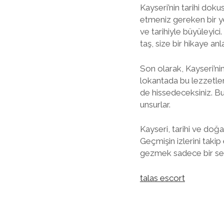
Kayseri’nin tarihi dok
etmeniz gereken bir yer
ve tarihiyle büyüleyici
taş, size bir hikaye anla
Son olarak, Kayseri’n
lokantada bu lezzetler
de hissedeceksiniz. Bu
unsurlar.
Kayseri, tarihi ve doğa
Geçmişin izlerini taki
gezmek sadece bir sey
talas escort