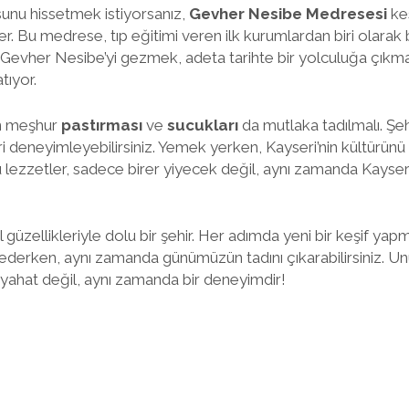
usunu hissetmek istiyorsanız,
Gevher Nesibe Medresesi
kes
. Bu medrese, tıp eğitimi veren ilk kurumlardan biri olarak bili
. Gevher Nesibe’yi gezmek, adeta tarihte bir yolculuğa çıkmak
tıyor.
in meşhur
pastırması
ve
sucukları
da mutlaka tadılmalı. Şe
i deneyimleyebilirsiniz. Yemek yerken, Kayseri’nin kültürünü 
 lezzetler, sadece birer yiyecek değil, aynı zamanda Kayseri
l güzellikleriyle dolu bir şehir. Her adımda yeni bir keşif yap
p ederken, aynı zamanda günümüzün tadını çıkarabilirsiniz. Un
ahat değil, aynı zamanda bir deneyimdir!