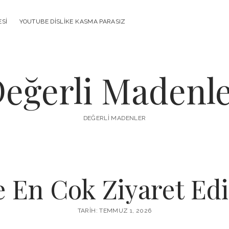
ESI
YOUTUBE DISLIKE KASMA PARASIZ
eğerli Madenl
DEĞERLI MADENLER
 En Cok Ziyaret Edi
TARIH: TEMMUZ 1, 2026