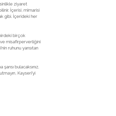
inlikle ziyaret
nir. İçerisi, mimarisi
 gibi. İçerideki her
hirdeki birçok
ve misafirperverliğini
’nin ruhunu yansıtan
ma şansı bulacaksınız.
utmayın, Kayseri’yi