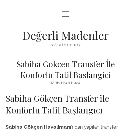
menüyü
FACEBOOK TAKIPÇI YÜKSELTME HILESI
aç
LISTE
Değerli Madenler
SAYFA LISTESI
DEĞERLI MADENLER
YOUTUBE DISLIKE KASMA PARASIZ
Sabiha Gokcen Transfer İle
Konforlu Tatil Baslangici
TARIH: MAYIS 8, 2026
Sabiha Gökçen Transfer ile
Konforlu Tatil Başlangıcı
Sabiha Gökçen Havalimanı
‘ndan yapılan transfer