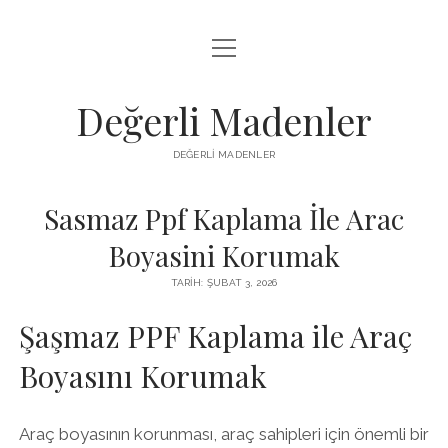
menüyü
FACEBOOK TAKIPÇI YÜKSELTME HILESI
aç
LISTE
Değerli Madenler
SAYFA LISTESI
DEĞERLI MADENLER
YOUTUBE DISLIKE KASMA PARASIZ
Sasmaz Ppf Kaplama İle Arac
Boyasini Korumak
TARIH: ŞUBAT 3, 2026
Şaşmaz PPF Kaplama ile Araç
Boyasını Korumak
Araç boyasının korunması, araç sahipleri için önemli bir